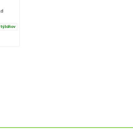
ld
LODES NOSTALGIA Glossy Bronze
Cena od:
517,83 €
 týždňov
4-5 týždňov
Viac možností