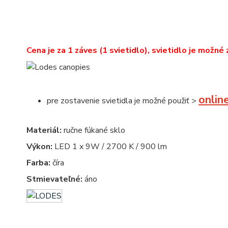
Cena je za 1 záves (1 svietidlo), svietidlo je možné 
onlin
pre zostavenie svietidla je možné použiť >
Materiál:
ručne fúkané sklo
Výkon:
LED 1 x 9W / 2700 K / 900 lm
Farba:
číra
Stmievateľné:
áno