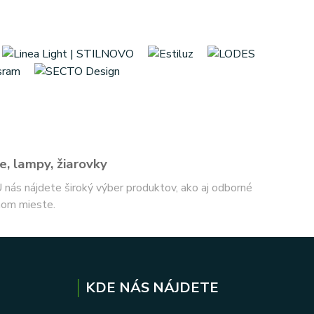
e, lampy, žiarovky
 U nás nájdete široký výber produktov, ako aj odborné
nom mieste.
KDE NÁS NÁJDETE