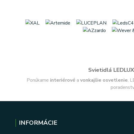
Svietidlá LEDLUX 
Ponúkame
interiérové
a
vonkajšie
osvetlenie
, L
poradenstv
INFORMÁCIE