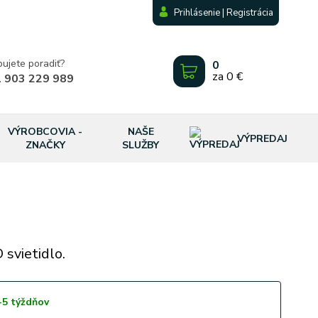
Prihlásenie | Registrácia
bujete poradiť?
0
za
0 €
 903 229 989
VÝROBCOVIA -
NAŠE
VÝPREDAJ
ZNAČKY
SLUŽBY
svietidlo.
-5 týždňov