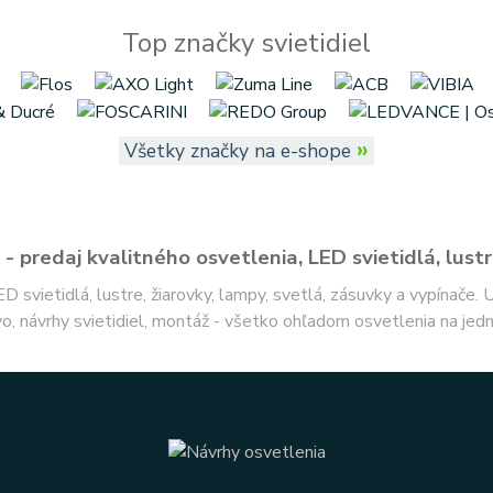
Top značky svietidiel
»
Všetky značky na e-shope
- predaj kvalitného osvetlenia, LED svietidlá, lustr
ED svietidlá, lustre, žiarovky, lampy, svetlá, zásuvky a vypínače.
o, návrhy svietidiel, montáž - všetko ohľadom osvetlenia na jed