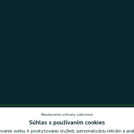
Nastavenie ochrany súkromia
Súhlas s používaním cookies
Nastavenie ochrany súkromia
vanie webu, k poskytovaniu služieb, personalizáciu reklám a an