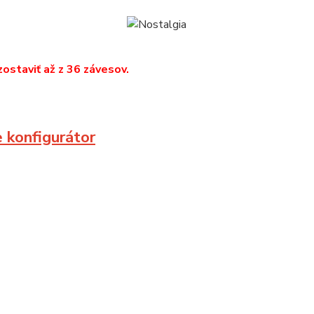
zostaviť až z 36 závesov.
e konfigurátor