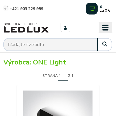
0
+421 903 229 989
za
0 €
Výrobca: ONE Light
STRANA
Z 1