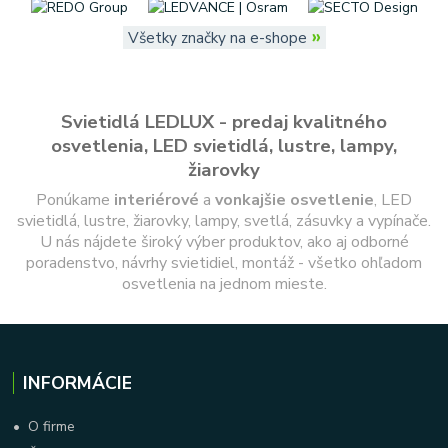
»
Všetky značky na e-shope
Svietidlá LEDLUX - predaj kvalitného
osvetlenia, LED svietidlá, lustre, lampy,
žiarovky
Ponúkame
interiérové
a
vonkajšie
osvetlenie
, LED
svietidlá, lustre, žiarovky, lampy, svetlá, zásuvky a vypínače.
U nás nájdete široký výber produktov, ako aj odborné
poradenstvo, návrhy svietidiel, montáž - všetko ohľadom
osvetlenia na jednom mieste.
INFORMÁCIE
•
O firme