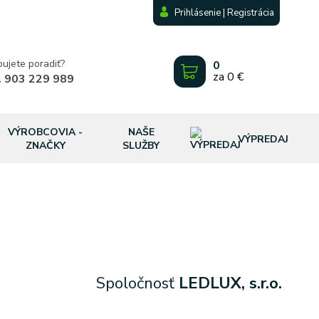
Prihlásenie | Registrácia
bujete poradiť?
0
za
0 €
 903 229 989
VÝROBCOVIA -
NAŠE
VÝPREDAJ
ZNAČKY
SLUŽBY
Spoločnosť
LEDLUX, s.r.o.