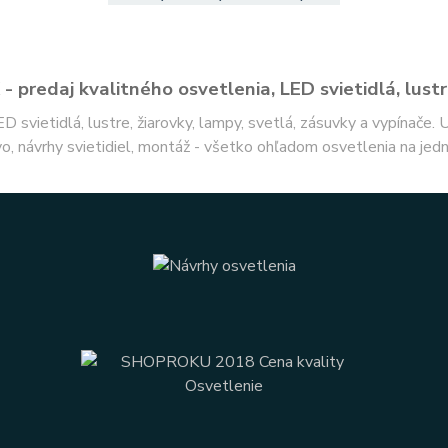
- predaj kvalitného osvetlenia, LED svietidlá, lustr
ED svietidlá, lustre, žiarovky, lampy, svetlá, zásuvky a vypínače.
o, návrhy svietidiel, montáž - všetko ohľadom osvetlenia na jed