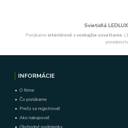
Svietidlá LEDLUX 
Ponúkame
interiérové
a
vonkajšie
osvetlenie
, L
poradenstv
INFORMÁCIE
•
O firme
•
Čo ponúkame
•
Prečo sa registrovať
•
Ako nakupovať
•
Obchodné podmienky