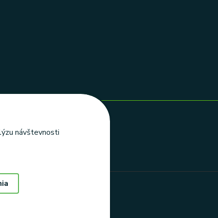
alýzu návštevnosti
nia