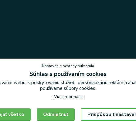
Nastavenie ochrany súkromia
Súhlas s používaním cookies
vanie webu, k poskytovaniu služieb, personalizáciu reklám a an
Nastavenie ochrany súkromia
používame súbory cookies.
[
Viac informácii
]
ijať všetko
Odmietnuť
Prispôsobiť nastave