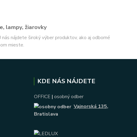
e, lampy, žiarovky
 U nás nájdete široký výber produktov, ako aj odborné
nom mieste.
KDE NÁS NÁJDETE
OFFICE
|
osobný odber
Vajnorská 135
,
Bratislava