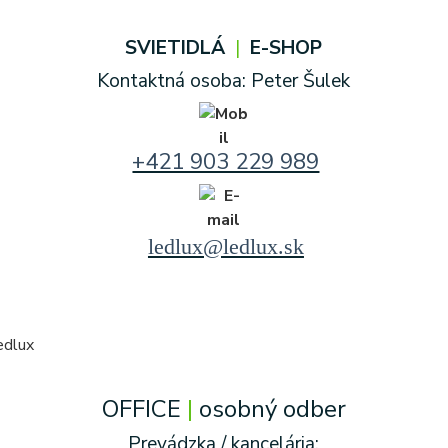
SVIETIDLÁ
|
E-SHOP
Kontaktná osoba: Peter Šulek
+421 903 229 989
ledlux@
ledlux.sk
OFFICE
|
osobný odber
Prevádzka / kancelária: