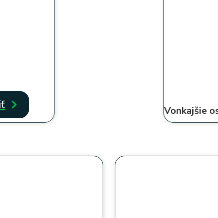
iť
Vonkajšie o