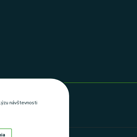
alýzu návštevnosti
nia