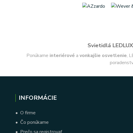
Svietidlá LEDLUX 
Ponúkame
interiérové
a
vonkajšie
osvetlenie
, L
poradenstv
INFORMÁCIE
•
O firme
•
Čo ponúkame
•
Prečo sa registrovať