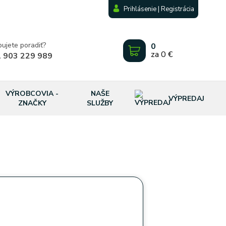
Prihlásenie | Registrácia
bujete poradiť?
0
za
0 €
 903 229 989
VÝROBCOVIA -
NAŠE
VÝPREDAJ
ZNAČKY
SLUŽBY