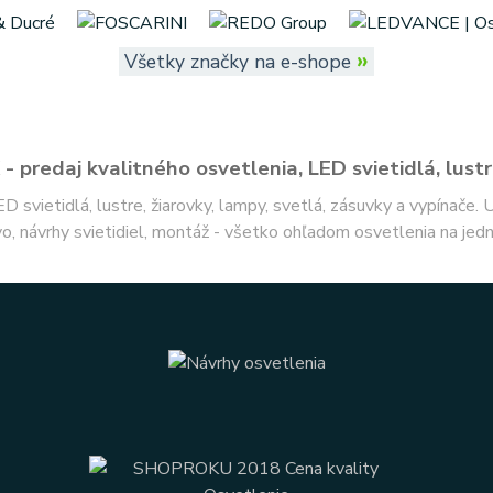
»
Všetky značky na e-shope
- predaj kvalitného osvetlenia, LED svietidlá, lustr
ED svietidlá, lustre, žiarovky, lampy, svetlá, zásuvky a vypínače.
o, návrhy svietidiel, montáž - všetko ohľadom osvetlenia na jed