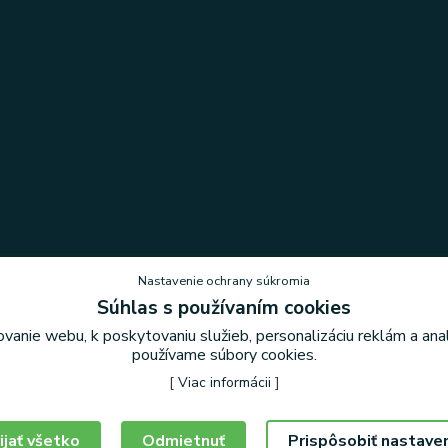
Nastavenie ochrany súkromia
Súhlas s používaním cookies
vanie webu, k poskytovaniu služieb, personalizáciu reklám a an
Nastavenie ochrany súkromia
používame súbory cookies.
[
Viac informácii
]
ijať všetko
Odmietnuť
Prispôsobiť nastave