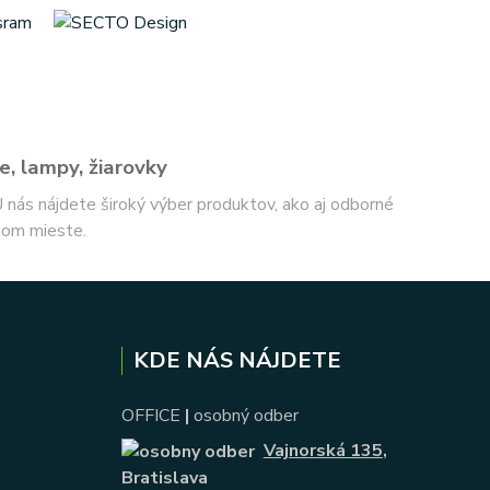
e, lampy, žiarovky
 U nás nájdete široký výber produktov, ako aj odborné
nom mieste.
KDE NÁS NÁJDETE
OFFICE
|
osobný odber
Vajnorská 135
,
Bratislava