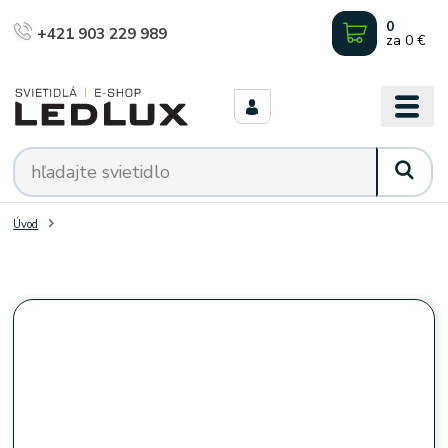
0
+421 903 229 989
za
0 €
Úvod