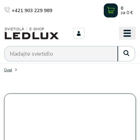
0
+421 903 229 989
za
0 €
Úvod