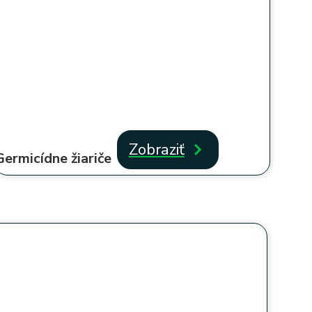
Zobraziť
Germicídne žiariče