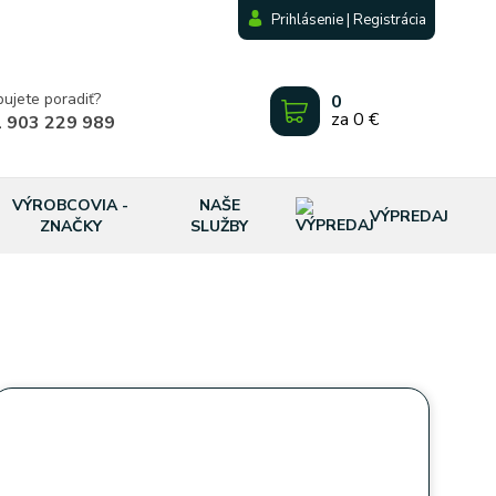
Prihlásenie | Registrácia
bujete poradiť?
0
za
0 €
 903 229 989
VÝROBCOVIA -
NAŠE
VÝPREDAJ
ZNAČKY
SLUŽBY