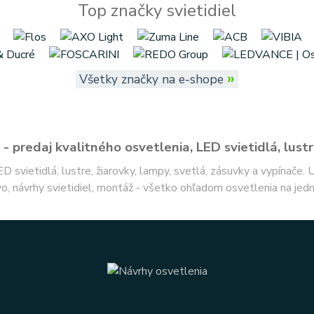
Top značky svietidiel
»
Všetky značky na e-shope
- predaj kvalitného osvetlenia, LED svietidlá, lustr
ED svietidlá, lustre, žiarovky, lampy, svetlá, zásuvky a vypínače.
o, návrhy svietidiel, montáž - všetko ohľadom osvetlenia na jed