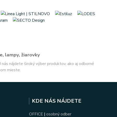
e, lampy, žiarovky
 U nás nájdete široký výber produktov, ako aj odborné
nom mieste.
KDE NÁS NÁJDETE
OFFICE
|
osobný odber