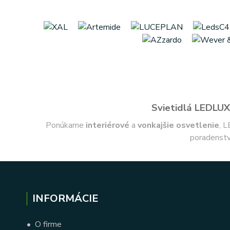
Svietidlá LEDLUX 
Ponúkame
interiérové
a
vonkajšie
osvetlenie
, L
poradenstv
INFORMÁCIE
•
O firme