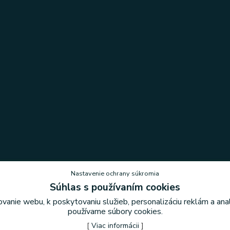
Nastavenie ochrany súkromia
Súhlas s používaním cookies
vanie webu, k poskytovaniu služieb, personalizáciu reklám a an
Nastavenie ochrany súkromia
používame súbory cookies.
[
Viac informácii
]