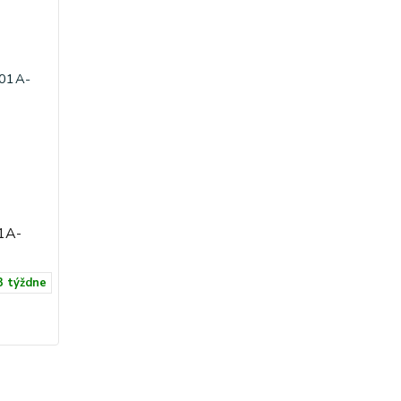
1A-
3 týždne