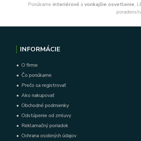
Ponúkame
interiérové
a
vonkajšie
osvetlenie
, L
poradenstv
INFORMÁCIE
•
O firme
•
Čo ponúkame
•
Prečo sa registrovať
•
Ako nakupovať
•
Obchodné podmienky
•
Odstúpenie od zmluvy
•
Reklamačný poriadok
•
Ochrana osobných údajov