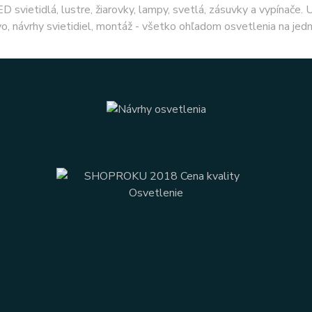
ED svietidlá, lustre, žiarovky, lampy, svetlá, zásuvky a vypínače.
o, návrhy svietidiel, montáž - všetko ohľadom osvetlenia na jed