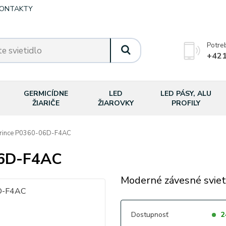
ONTAKTY
Potre
+421
GERMICÍDNE
LED
LED PÁSY, ALU
ŽIARIČE
ŽIAROVKY
PROFILY
rince P0360-06D-F4AC
06D-F4AC
Moderné závesné sviet
Dostupnosť
2