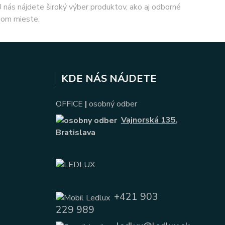
 U nás nájdete široký výber produktov, ako aj odborné
nom mieste.
KDE NÁS NÁJDETE
OFFICE
|
osobný odber
Vajnorská 135
,
Bratislava
+421 903
229 989