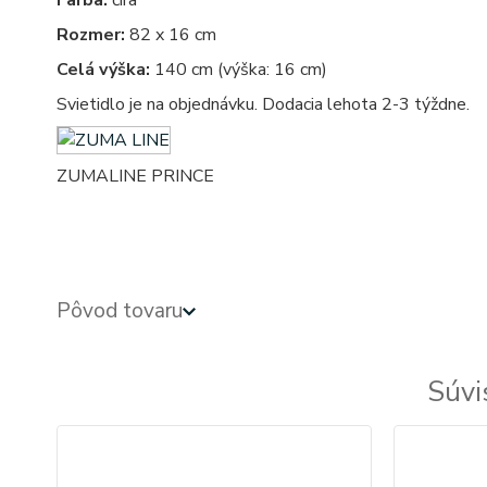
Farba:
číra
Rozmer:
82 x 16 cm
Celá výška:
140 cm (výška: 16 cm)
Svietidlo je na objednávku. Dodacia lehota 2-3 týždne.
ZUMALINE PRINCE
kristal - kristalove - kristalovy - kristalovi - kristalova - krystal - kryštálové lustre, svietidlo, sv
Pôvod tovaru
Súvi