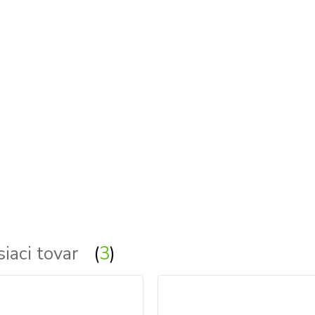
ietidla, lampy, svetlo, svetlá, osvetlenie - kryštálová lampa - kryštálový - krystalovi luster - obdlznikove, obdlzniko
siaci tovar
3