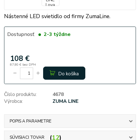
Nástenné LED svietidlo od firmy ZumaLine.
Dostupnosť
2-3 týždne
108 €
87,80 €
bez DPH
Do košíka
Číslo produktu:
4678
Výrobca:
ZUMA LINE
POPIS A PARAMETRE
12
SÚVISIACI TOVAR