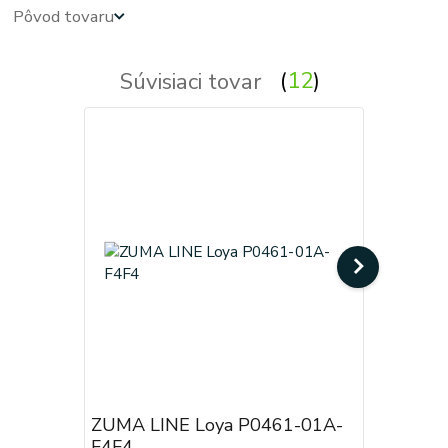
Pôvod tovaru
Súvisiaci tovar
12
ZUMA LINE Loya P0461-01A-
ZUMA LI
F4F4
F7F7