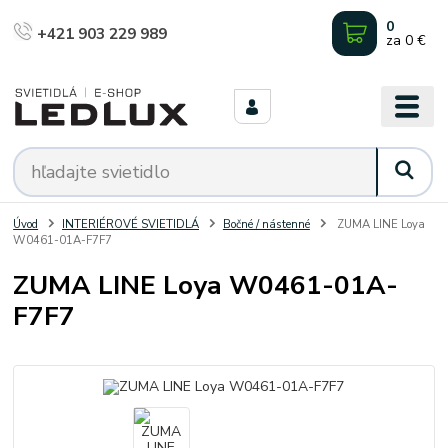
0
+421 903 229 989
za
0 €
Úvod
INTERIÉROVÉ SVIETIDLÁ
Bočné / nástenné
ZUMA LINE Loya
W0461-01A-F7F7
ZUMA LINE Loya W0461-01A-
F7F7