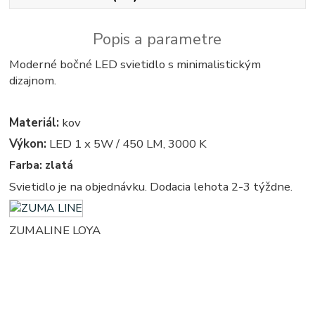
Popis a parametre
Moderné bočné LED svietidlo s minimalistickým
dizajnom.
Materiál:
kov
Výkon:
LED 1 x 5W / 450 LM, 3000 K
Farba: zlatá
Svietidlo je na objednávku. Dodacia lehota 2-3 týždne.
ZUMALINE LOYA
kruhove, okruhle, kruhova, okruhla, svietidla, svietidlo, lampa, lampy, osvetlenie,
svetlo, svetla