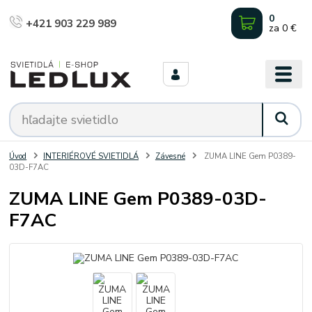
0
+421 903 229 989
za
0 €
Úvod
INTERIÉROVÉ SVIETIDLÁ
Závesné
ZUMA LINE Gem P0389-
03D-F7AC
ZUMA LINE Gem P0389-03D-
F7AC