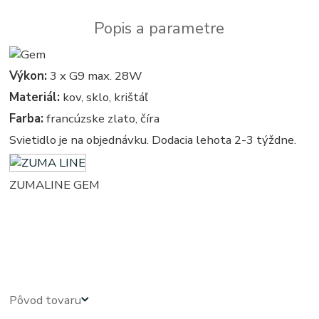
Popis a parametre
Výkon:
3 x G9 max. 28W
Materiál:
kov, sklo, krištáľ
Farba:
francúzske zlato, číra
Svietidlo je na objednávku. Dodacia lehota 2-3 týždne.
ZUMALINE GEM
kristal - kristalove - kristalovy - kristalovi - kristalova - krystal - kryštálové lustre,
svietidlo, svietidla, lampy, svetlo, svetlá, osvetlenie - kryštálová lampa - kryštálový -
krystalovi luster
Pôvod tovaru