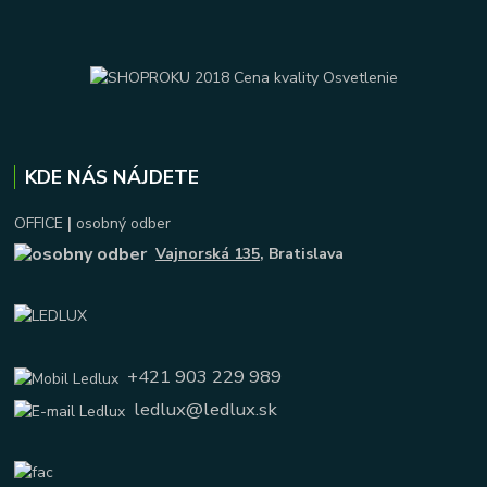
KDE NÁS NÁJDETE
OFFICE
|
osobný odber
Vajnorská 135
, Bratislava
+421 903 229 989
ledlux@ledlux.sk