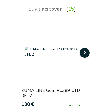
Súvisiaci tovar
15
ZUMA LINE Gem P0389-01D-
ZUMA LI
0FD2
F4AC
130 €
130 €