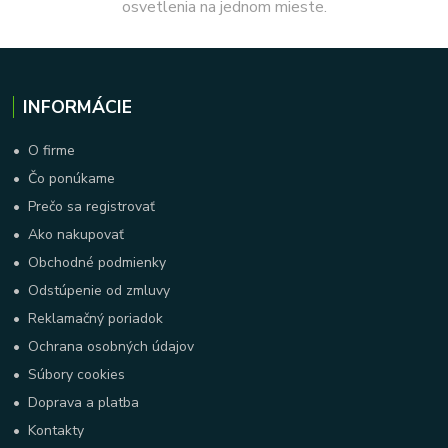
osvetlenia na jednom mieste.
INFORMÁCIE
•
O firme
•
Čo ponúkame
•
Prečo sa registrovať
•
Ako nakupovať
•
Obchodné podmienky
•
Odstúpenie od zmluvy
•
Reklamačný poriadok
•
Ochrana osobných údajov
•
Súbory cookies
•
Doprava a platba
•
Kontakty