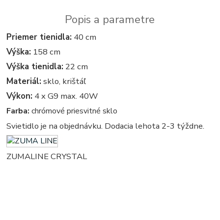
Popis a parametre
Priemer tienidla:
40 cm
Výška:
158 cm
Výška tienidla:
22 cm
Materiál:
sklo, krištáľ
Výkon:
4 x G9 max. 40W
Farba:
chrómové priesvitné sklo
Svietidlo je na objednávku. Dodacia lehota 2-3 týždne.
ZUMALINE CRYSTAL
kristal - kristalove - kristalovy - kristalovi - kristalova - krystal - kryštálové lustre, svietidlo, svietidla,
lampy, svetlo, svetlá, osvetlenie - kryštálová lampa - kryštálový - krystalovi luster - stojate - stojata,
stojace - stojaca, stojacie - stojacia, stojanova - stojanove, lampy - lampa, svietidlo - svietidla, svetlo -
svetla, osvetlenie