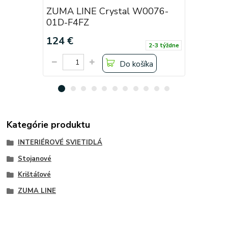
ZUMA LINE Crystal W0076-
ZUMA LI
01D-F4FZ
06X-F4F
124 €
550 €
2-3 týždne
Do košíka
Kategórie produktu
INTERIÉROVÉ SVIETIDLÁ
Stojanové
Krištáľové
ZUMA LINE