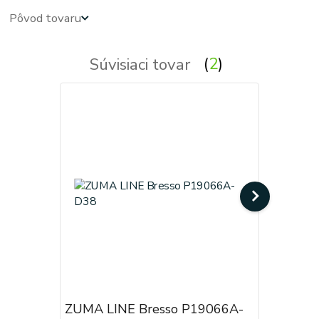
Pôvod tovaru
Súvisiaci tovar
2
ZUMA LINE Bresso P19066A-
ZUMA LI