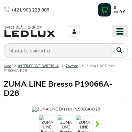
0
+421 903 229 989
za
0 €
Úvod
INTERIÉROVÉ SVIETIDLÁ
Závesné
ZUMA LINE Bresso
P19066A-D28
ZUMA LINE Bresso P19066A-
D28