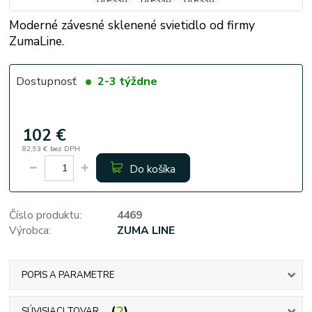
Moderné závesné sklenené svietidlo od firmy
ZumaLine.
Dostupnosť
2-3 týždne
102 €
82,93 €
bez DPH
Do košíka
Číslo produktu:
4469
Výrobca:
ZUMA LINE
POPIS A PARAMETRE
2
SÚVISIACI TOVAR