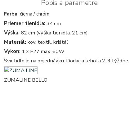
Popis a parametre
Farba:
čierna / chróm
Priemer tienidla:
34 cm
Výška:
62 cm (výška tienidla: 21 cm)
Materiál:
kov, textil, krištáľ
Výkon:
1 x E27 max. 60W
Svietidlo je na objednávku. Dodacia lehota 2-3 týždne.
ZUMALINE BELLO
stolova, stolove - stolna, stolne - stolíková, stolíkové - lampa, lampy, svetlo, svetla, osvetlenie, svietidlo,
svietidla, na stôl, na stolík, k stolu, k stolíku - vintage - retro - vintage svietidla, svietidlo, lampa, lampy,
osvetlenie, svetlo, svetla - kristal - kristalove - kristalovy - kristalovi - kristalova - krystal - kryštálové
lustre, svietidlo, svietidla, lampy, svetlo, svetlá, osvetlenie - kryštálová lampa - kryštálový - krystalovi
luster