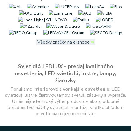
»
Všetky značky na e-shope
Svietidlá LEDLUX - predaj kvalitného
osvetlenia, LED svietidlá, lustre, lampy,
žiarovky
Ponúkame
interiérové
a
vonkajšie
osvetlenie
, LED
svietidlá, lustre, žiarovky, lampy, svetlá, zásuvky a vypínače.
U nás nájdete široký výber produktov, ako aj odborné
poradenstvo, návrhy svietidiel, montáž - všetko ohľadom
osvetlenia na jednom mieste.