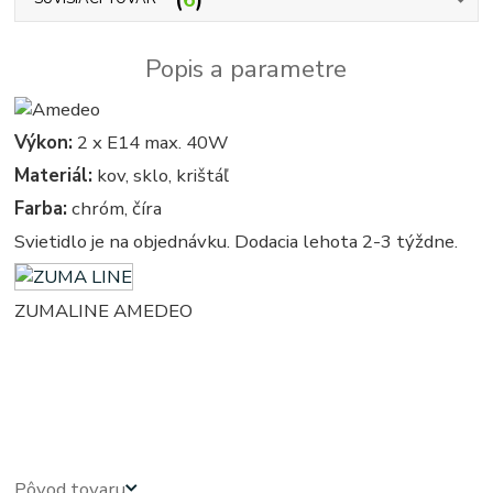
Popis a parametre
Výkon:
2 x E14 max. 40W
Materiál:
kov, sklo, krištáľ
Farba:
chróm, číra
Svietidlo je na objednávku. Dodacia lehota 2-3 týždne.
ZUMALINE AMEDEO
kristal - kristalove - kristalovy - kristalovi - kristalova - krystal - kryštálové lustre,
svietidlo, svietidla, lampy, svetlo, svetlá, osvetlenie - kryštálová lampa - kryštálový -
krystalovi luster
Pôvod tovaru