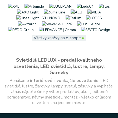
»
Všetky značky na e-shope
Svietidlá LEDLUX - predaj kvalitného
osvetlenia, LED svietidlá, lustre, lampy,
žiarovky
Ponúkame
interiérové
a
vonkajšie
osvetlenie
, LED
svietidlá, lustre, žiarovky, lampy, svetlá, zásuvky a vypínače.
U nás nájdete široký výber produktov, ako aj odborné
poradenstvo, návrhy svietidiel, montáž - všetko ohľadom
osvetlenia na jednom mieste.