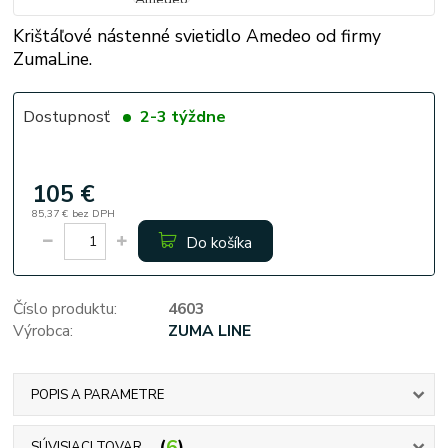
Krištáľové nástenné svietidlo Amedeo od firmy
ZumaLine.
Dostupnosť
2-3 týždne
105 €
85,37 €
bez DPH
Do košíka
Číslo produktu:
4603
Výrobca:
ZUMA LINE
POPIS A PARAMETRE
6
SÚVISIACI TOVAR