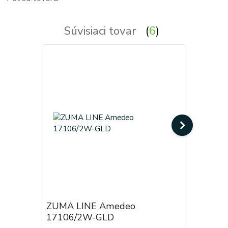
Súvisiaci tovar
6
ZUMA LINE Amedeo
ZUMA LI
17106/2W-GLD
17106/3