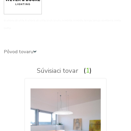
kruhove, okruhle, kruhova, okruhla, kruh, kruhy, svietidla, svietidlo, lampa, lampy, osvetlenie, svetlo,
svetla
Pôvod tovaru
Súvisiaci tovar
1