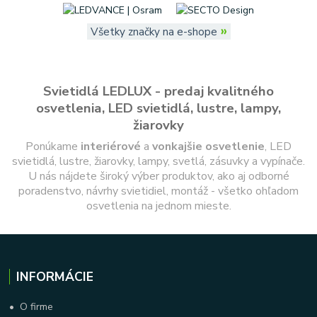
»
Všetky značky na e-shope
Svietidlá LEDLUX - predaj kvalitného
osvetlenia, LED svietidlá, lustre, lampy,
žiarovky
Ponúkame
interiérové
a
vonkajšie
osvetlenie
, LED
svietidlá, lustre, žiarovky, lampy, svetlá, zásuvky a vypínače.
U nás nájdete široký výber produktov, ako aj odborné
poradenstvo, návrhy svietidiel, montáž - všetko ohľadom
osvetlenia na jednom mieste.
INFORMÁCIE
•
O firme