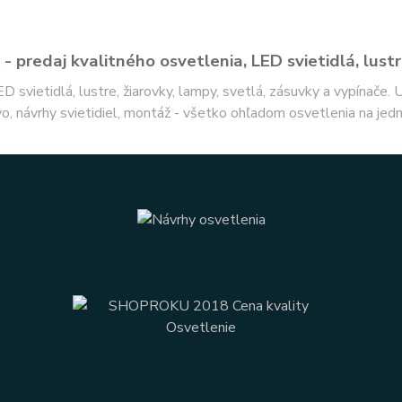
- predaj kvalitného osvetlenia, LED svietidlá, lustr
ED svietidlá, lustre, žiarovky, lampy, svetlá, zásuvky a vypínače.
o, návrhy svietidiel, montáž - všetko ohľadom osvetlenia na jed