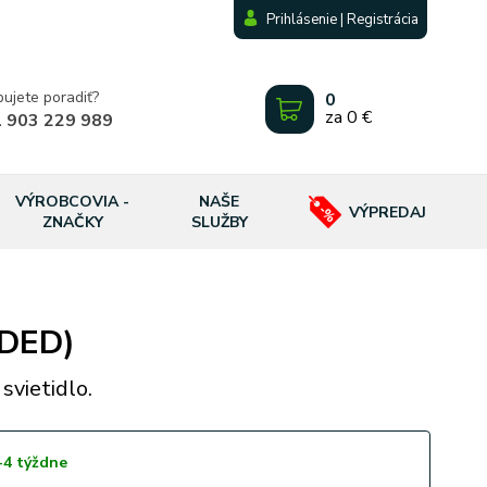
Prihlásenie | Registrácia
bujete poradiť?
0
za
0 €
 903 229 989
VÝROBCOVIA -
NAŠE
VÝPREDAJ
ZNAČKY
SLUŽBY
NDED)
svietidlo.
-4 týždne