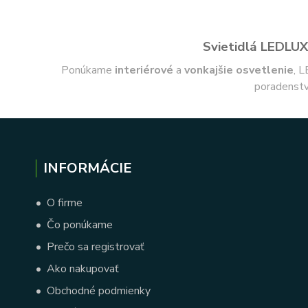
Svietidlá LEDLUX 
Ponúkame
interiérové
a
vonkajšie
osvetlenie
, L
poradenstv
INFORMÁCIE
•
O firme
•
Čo ponúkame
•
Prečo sa registrovať
•
Ako nakupovať
•
Obchodné podmienky