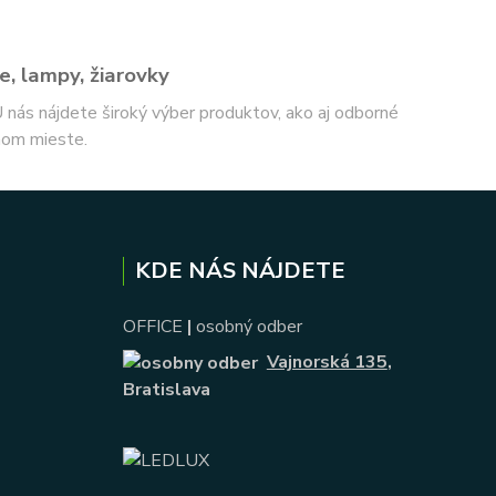
e, lampy, žiarovky
 U nás nájdete široký výber produktov, ako aj odborné
nom mieste.
KDE NÁS NÁJDETE
OFFICE
|
osobný odber
Vajnorská 135
,
Bratislava