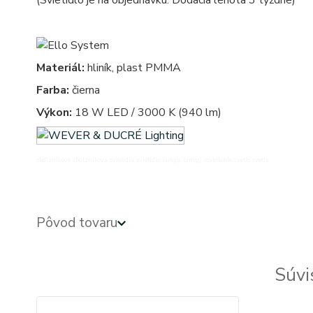
(Svietidlo je na objednávku. Dodacia lehota 3 týždne)
Materiál:
hliník, plast PMMA
Farba:
čierna
Výkon:
18 W LED / 3000 K (940 lm)
obdlznikove, obdlznikova, svietidla, svietidlo, lampa, lampy, osvetlenie, svetlo, svetla
Pôvod tovaru
Súvi