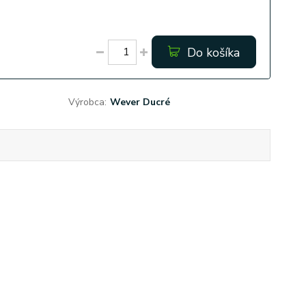
Do košíka
Výrobca:
Wever Ducré