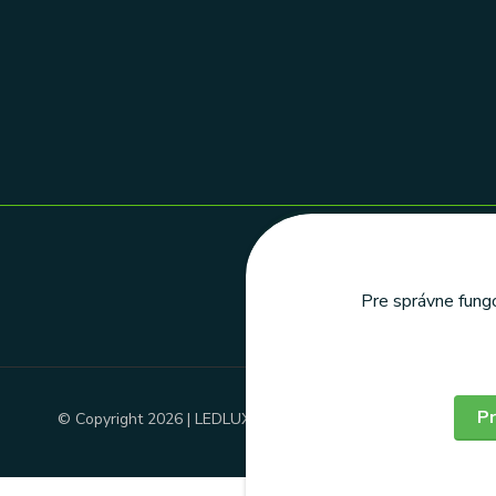
Pre správne fungo
Pr
© Copyright 2026 | LEDLUX, s.r.o.