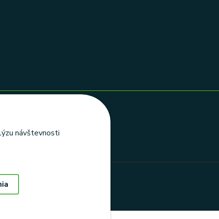
alýzu návštevnosti
nia