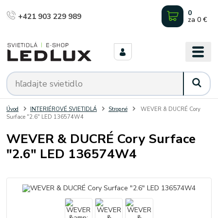
0
+421 903 229 989
za
0 €
Úvod
INTERIÉROVÉ SVIETIDLÁ
Stropné
WEVER & DUCRÉ Cory
Surface "2.6" LED 136574W4
WEVER & DUCRÉ Cory Surface
"2.6" LED 136574W4