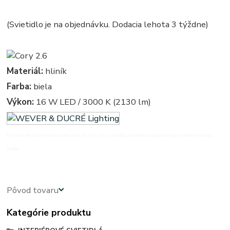
(Svietidlo je na objednávku. Dodacia lehota 3 týždne)
Materiál:
hliník
Farba:
biela
Výkon:
16 W LED / 3000 K (2130 lm)
kruhove, okruhle, kruhova, okruhla, kruh, kruhy, svietidla, svietidlo, lampa, lampy, osvetlenie, svetlo,
svetla
Pôvod tovaru
Kategórie produktu