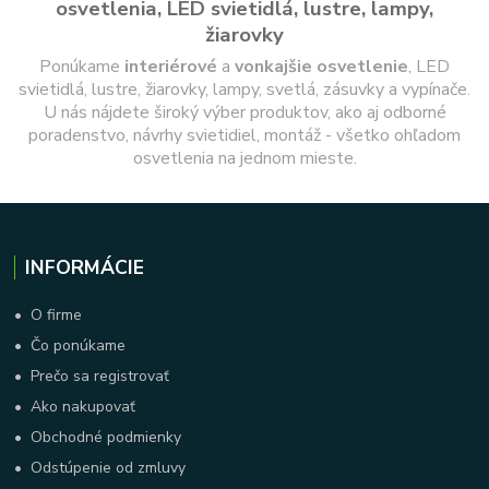
osvetlenia, LED svietidlá, lustre, lampy,
žiarovky
Ponúkame
interiérové
a
vonkajšie
osvetlenie
, LED
svietidlá, lustre, žiarovky, lampy, svetlá, zásuvky a vypínače.
U nás nájdete široký výber produktov, ako aj odborné
poradenstvo, návrhy svietidiel, montáž - všetko ohľadom
osvetlenia na jednom mieste.
INFORMÁCIE
•
O firme
•
Čo ponúkame
•
Prečo sa registrovať
•
Ako nakupovať
•
Obchodné podmienky
•
Odstúpenie od zmluvy