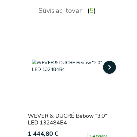
Súvisiaci tovar
5
WEVER & DUCRÉ Bebow "3.0"
WEVER &
LED 132484B4
LED 13
1 444,80 €
1 444,8
3-4 týždne