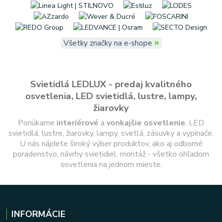
»
Všetky značky na e-shope
Svietidlá LEDLUX - predaj kvalitného
osvetlenia, LED svietidlá, lustre, lampy,
žiarovky
Ponúkame
interiérové
a
vonkajšie
osvetlenie
, LED
svietidlá, lustre, žiarovky, lampy, svetlá, zásuvky a vypínače.
U nás nájdete široký výber produktov, ako aj odborné
poradenstvo, návrhy svietidiel, montáž - všetko ohľadom
osvetlenia na jednom mieste.
INFORMÁCIE