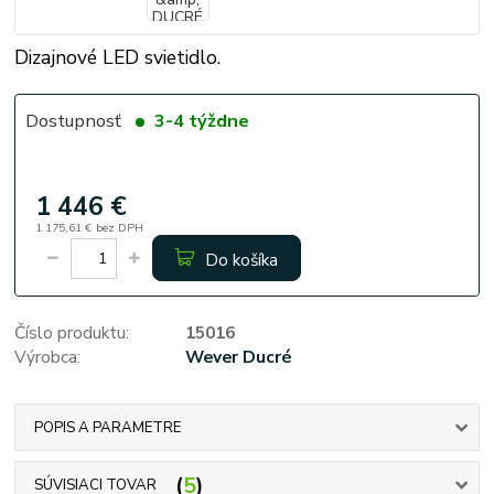
Dizajnové LED svietidlo.
Dostupnosť
3-4 týždne
1 446 €
1 175,61 €
bez DPH
Do košíka
Číslo produktu:
15016
Výrobca:
Wever Ducré
POPIS A PARAMETRE
5
SÚVISIACI TOVAR