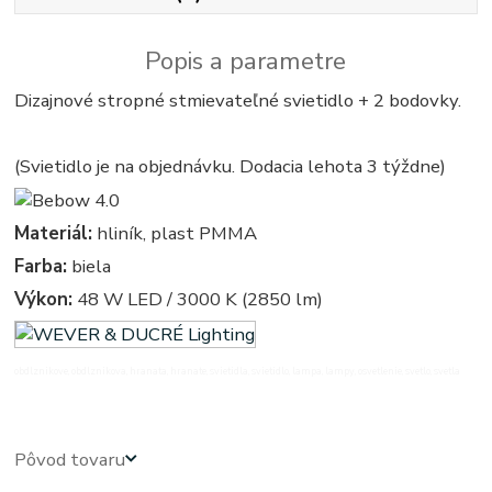
Popis a parametre
Dizajnové stropné stmievateľné svietidlo + 2 bodovky.
(Svietidlo je na objednávku. Dodacia lehota 3 týždne)
Materiál:
hliník, plast PMMA
Farba:
biela
Výkon:
48 W LED / 3000 K (2850 lm)
obdlznikove, obdlznikova, hranata, hranate, svietidla, svietidlo, lampa, lampy, osvetlenie, svetlo, svetla
Pôvod tovaru