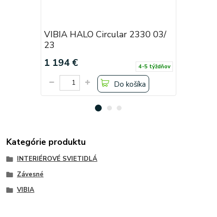
VIBIA HALO Circular 2330 03/
VIBIA HA
23
23
1 194 €
3 594 €
4-5 týždňov
Do košíka
Kategórie produktu
INTERIÉROVÉ SVIETIDLÁ
Závesné
VIBIA