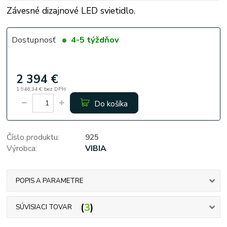
Závesné dizajnové LED svietidlo.
Dostupnosť
4-5 týždňov
2 394 €
1 946,34 €
bez DPH
Do košíka
Číslo produktu:
925
Výrobca:
VIBIA
POPIS A PARAMETRE
3
SÚVISIACI TOVAR