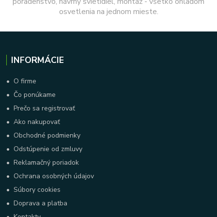
poradenstvo, návrhy svietidiel, montáž - všetko ohľadom
osvetlenia na jednom mieste.
INFORMÁCIE
•
O firme
•
Čo ponúkame
•
Prečo sa registrovať
•
Ako nakupovať
•
Obchodné podmienky
•
Odstúpenie od zmluvy
•
Reklamačný poriadok
•
Ochrana osobných údajov
•
Súbory cookies
•
Doprava a platba
•
Kontakty