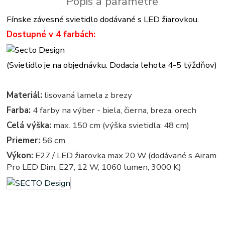
Popis a parametre
Fínske závesné svietidlo dodávané s LED žiarovkou.
Dostupné v 4 farbách:
(Svietidlo je na objednávku. Dodacia lehota 4-5 týždňov)
Materiál:
lisovaná lamela z brezy
Farba:
4 farby na výber - biela, čierna, breza, orech
Celá výška:
max. 150 cm (výška svietidla: 48 cm)
Priemer:
56 cm
Výkon:
E27 / LED žiarovka max 20 W (dodávané s Airam
Pro LED Dim, E27, 12 W, 1060 lumen, 3000 K)
svietidla z dreva - drevené svietidlá - svietidlo, lampa, lampy, osvetlenie, svetlo, svetla