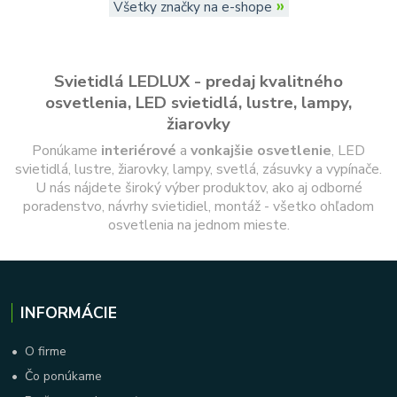
»
Všetky značky na e-shope
Svietidlá LEDLUX - predaj kvalitného
osvetlenia, LED svietidlá, lustre, lampy,
žiarovky
Ponúkame
interiérové
a
vonkajšie
osvetlenie
, LED
svietidlá, lustre, žiarovky, lampy, svetlá, zásuvky a vypínače.
U nás nájdete široký výber produktov, ako aj odborné
poradenstvo, návrhy svietidiel, montáž - všetko ohľadom
osvetlenia na jednom mieste.
INFORMÁCIE
•
O firme
•
Čo ponúkame