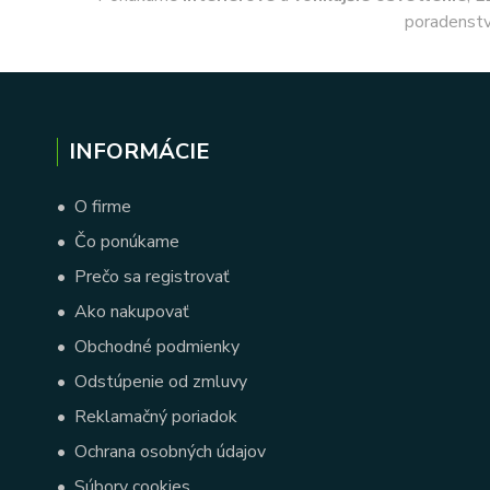
poradenstv
INFORMÁCIE
•
O firme
•
Čo ponúkame
•
Prečo sa registrovať
•
Ako nakupovať
•
Obchodné podmienky
•
Odstúpenie od zmluvy
•
Reklamačný poriadok
•
Ochrana osobných údajov
•
Súbory cookies