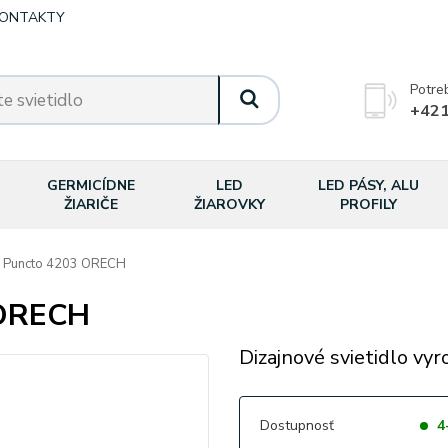
ONTAKTY
Potre
+421
GERMICÍDNE
LED
LED PÁSY, ALU
ŽIARIČE
ŽIAROVKY
PROFILY
n Puncto 4203 ORECH
 ORECH
Dizajnové svietidlo vyr
Dostupnosť
4