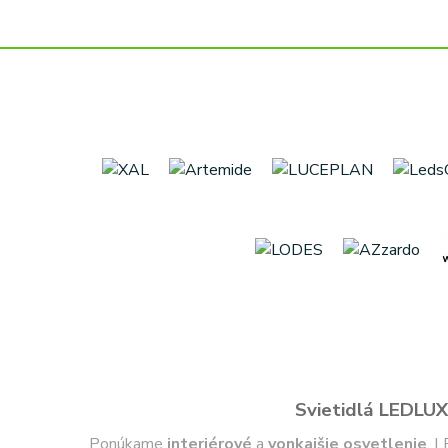
Svietidlá LEDLUX 
Ponúkame
interiérové
a
vonkajšie
osvetlenie
, L