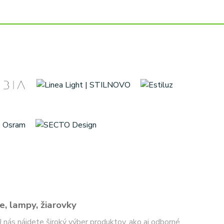
e, lampy, žiarovky
 U nás nájdete široký výber produktov, ako aj odborné