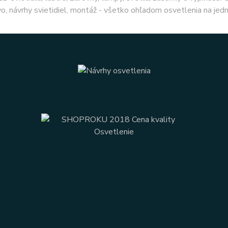
o, návrhy svietidiel, montáž - všetko ohľadom osvetlenia na jed