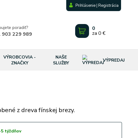
Prihlásenie | Registrácia
bujete poradiť?
0
za
0 €
 903 229 989
VÝROBCOVIA -
NAŠE
VÝPREDAJ
ZNAČKY
SLUŽBY
obené z dreva fínskej brezy.
-5 týždňov