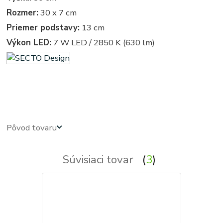
Rozmer:
30 x 7 cm
Priemer podstavy:
13 cm
Výkon LED:
7 W LED / 2850 K (630 lm)
stolova, stolove - stolna, stolne - stolíková, stolíkové - lampa, lampy, svetlo, svetla, osvetlenie, svietidlo,
svietidla, na stôl, na stolík, k stolu, k stolíku - svietidla z dreva - drevené svietidlá
Pôvod tovaru
Súvisiaci tovar
3