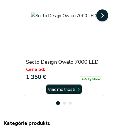
Secto Design Owalo 7000 LED
Secto De
Cena od:
Cena od:
1 350 €
1 090 €
4-5 týždňov
Viac možností
Kategórie produktu