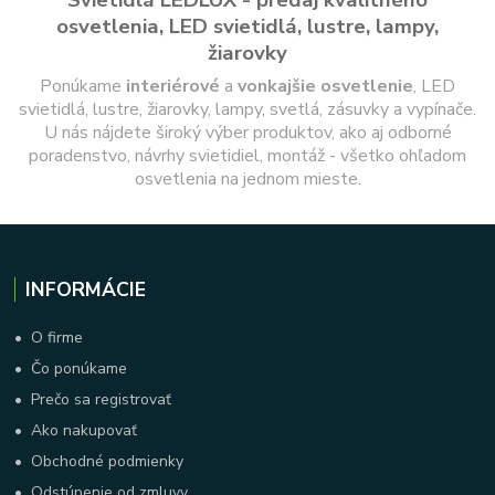
Svietidlá LEDLUX - predaj kvalitného
osvetlenia, LED svietidlá, lustre, lampy,
žiarovky
Ponúkame
interiérové
a
vonkajšie
osvetlenie
, LED
svietidlá, lustre, žiarovky, lampy, svetlá, zásuvky a vypínače.
U nás nájdete široký výber produktov, ako aj odborné
poradenstvo, návrhy svietidiel, montáž - všetko ohľadom
osvetlenia na jednom mieste.
INFORMÁCIE
•
O firme
•
Čo ponúkame
•
Prečo sa registrovať
•
Ako nakupovať
•
Obchodné podmienky
•
Odstúpenie od zmluvy