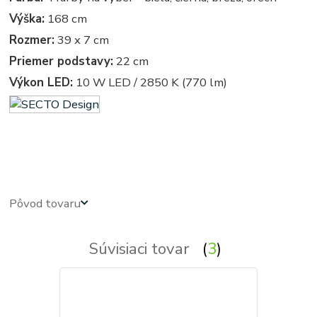
Výška:
168 cm
Rozmer:
39 x 7 cm
Priemer podstavy:
22 cm
Výkon LED:
10 W LED / 2850 K (770 lm)
svietidla z dreva - drevené svietidlá - stojate - stojata, stojace - stojaca, stojacie - stojacia, stojanova -
stojanove, lampy - lampa, svietidlo - svietidla, svetlo - svetla, osvetlenie
Pôvod tovaru
Súvisiaci tovar
3