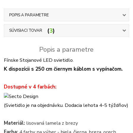
POPIS A PARAMETRE
3
SÚVISIACI TOVAR
Popis a parametre
Fínske Stojanové LED svietidlo.
K dispozícii s 250 cm čiernym káblom s vypínačom.
Dostupné v 4 farbách:
(Svietidlo je na objednávku. Dodacia lehota 4-5 týždňov)
Materiál:
lisovaná lamela z brezy
Farba:
4 farby na výber - biela, čierna, breza, orech