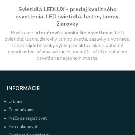
Svietidlá LEDLUX - predaj kvalitného
osvetlenia, LED svietidlá, lustre, lampy,
žiarovky
Ponúkame
interiérové
a
vonkajšie
osvetlenie
, LED
svietidlá, lustre, žiarovky, lampy, svetlá, zásuvky a vypínače.
U nás nájdete široký výber produktov, ako aj odborné
poradenstvo, návrhy svietidiel, montáž - všetko ohľadom
osvetlenia na jednom mieste.
INFORMÁCIE
•
O firme
•
Čo ponúkame
•
Prečo sa registrovať
•
Ako nakupovať