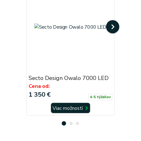
Secto Design Owalo 7000 LED
Secto De
Cena od:
Cena od:
1 350 €
920 €
4-5 týždňov
Viac možností