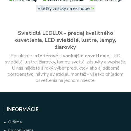
»
Všetky značky na e-shope
Svietidlá LEDLUX - predaj kvalitného
osvetlenia, LED svietidlá, lustre, lampy,
žiarovky
Ponúkame
interiérové
a
vonkajšie
osvetlenie
, LED
svietidlá, lustre, žiarovky, lampy, svetlá, zásuvky a vypínače.
U nás nájdete široký výber produktov, ako aj odborné
poradenstvo, návrhy svietidiel, montáž - všetko ohľadom
osvetlenia na jednom mieste.
INFORMÁCIE
•
O firme
•
Čo ponúkame