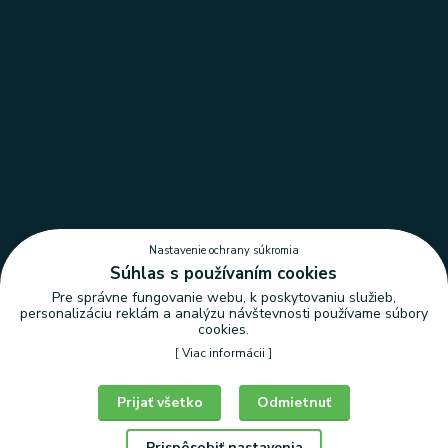
Nastavenie ochrany súkromia
Súhlas s používaním cookies
Pre správne fungovanie webu, k poskytovaniu služieb,
personalizáciu reklám a analýzu návštevnosti používame súbory
cookies.
[
Viac informácii
]
Nastavenie ochrany súkromia
Prijať všetko
Odmietnuť
Prispôsobiť nastavenia