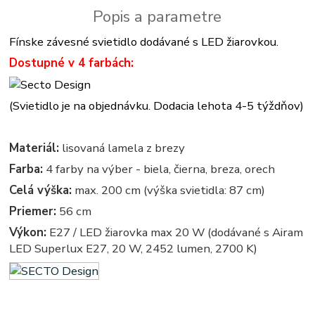
Popis a parametre
Fínske závesné svietidlo dodávané s LED žiarovkou.
Dostupné v 4 farbách:
(Svietidlo je na objednávku. Dodacia lehota 4-5 týždňov)
Materiál:
lisovaná lamela z brezy
Farba:
4 farby na výber - biela, čierna, breza, orech
Celá výška:
max. 200 cm (výška svietidla: 87 cm)
Priemer:
56 cm
Výkon:
E27 / LED žiarovka max 20 W (dodávané s Airam
LED Superlux E27, 20 W, 2452 lumen, 2700 K)
svietidla z dreva - drevené svietidlá - svietidlo, lampa, lampy, osvetlenie, svetlo, svetla