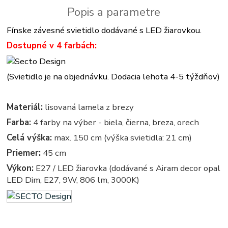
Popis a parametre
Fínske závesné svietidlo dodávané s LED žiarovkou.
Dostupné v 4 farbách:
(Svietidlo je na objednávku. Dodacia lehota 4-5 týždňov)
Materiál:
lisovaná lamela z brezy
Farba:
4 farby na výber - biela, čierna, breza, orech
Celá výška:
max. 150 cm (výška svietidla: 21 cm)
Priemer:
45 cm
Výkon:
E27 / LED žiarovka (dodávané s Airam decor opal
LED Dim, E27, 9W, 806 lm, 3000K)
svietidla z dreva - drevené svietidlá - svietidlo, lampa, lampy, osvetlenie, svetlo, svetla