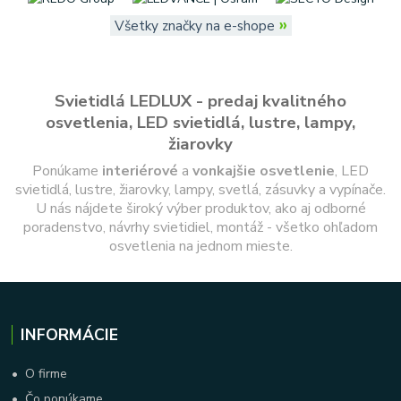
»
Všetky značky na e-shope
Svietidlá LEDLUX - predaj kvalitného
osvetlenia, LED svietidlá, lustre, lampy,
žiarovky
Ponúkame
interiérové
a
vonkajšie
osvetlenie
, LED
svietidlá, lustre, žiarovky, lampy, svetlá, zásuvky a vypínače.
U nás nájdete široký výber produktov, ako aj odborné
poradenstvo, návrhy svietidiel, montáž - všetko ohľadom
osvetlenia na jednom mieste.
INFORMÁCIE
•
O firme
•
Čo ponúkame