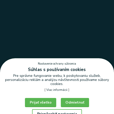
Nastavenie ochrany súkromia
Súhlas s používaním cookies
Pre správne fungovanie webu, k poskytovaniu služieb,
personalizáciu reklám a analýzu návštevnosti používame súbory
cookies.
[
Viac informácii
]
Nastavenie ochrany súkromia
Prijať všetko
Odmietnuť
Prispôsobiť nastavenia