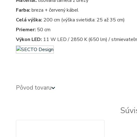
Materiál:
lisovaná lamela z brezy
Farba:
breza + červený kábel
Celá výška:
200 cm (výška svietidla: 25 až 35 cm)
Priemer:
50 cm
Výkon LED:
11 W LED / 2850 K (650 lm) / stmievateľn
Pôvod tovaru
Súvi