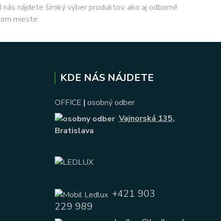
 U nás nájdete široký výber produktov, ako aj odborné
nom mieste.
KDE NÁS NÁJDETE
OFFICE
|
osobný odber
Vajnorská 135
,
Bratislava
+421 903
229 989