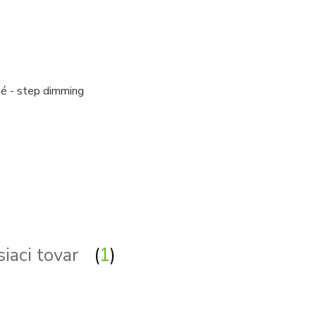
é - step dimming
siaci tovar
1