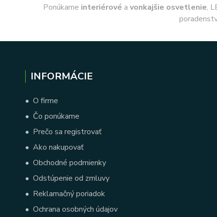
Ponúkame
interiérové
a
vonkajšie
osvetlenie
, L
poradenstv
INFORMÁCIE
•
O firme
•
Čo ponúkame
•
Prečo sa registrovať
•
Ako nakupovať
•
Obchodné podmienky
•
Odstúpenie od zmluvy
•
Reklamačný poriadok
•
Ochrana osobných údajov