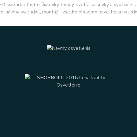
ED svietidlá, lustre, žiarovky, lampy, svetlá, zásuvky a vypínače.
o, návrhy svietidiel, montáž - všetko ohľadom osvetlenia na jed