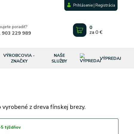
Prihlásenie | Registrácia
bujete poradiť?
0
za
0 €
 903 229 989
VÝROBCOVIA -
NAŠE
VÝPREDAJ
ZNAČKY
SLUŽBY
 vyrobené z dreva fínskej brezy.
-5 týždňov