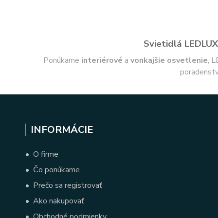
Svietidlá LEDLUX 
Ponúkame
interiérové
a
vonkajšie
osvetlenie
, L
poradenstv
INFORMÁCIE
•
O firme
•
Čo ponúkame
•
Prečo sa registrovať
•
Ako nakupovať
•
Obchodné podmienky