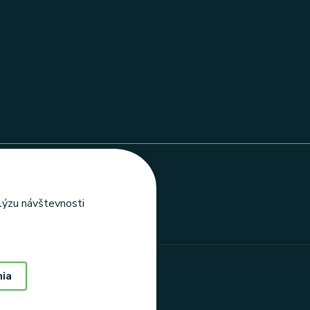
alýzu návštevnosti
nia