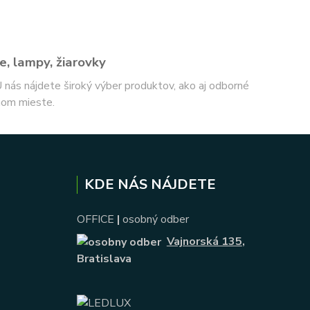
e, lampy, žiarovky
 U nás nájdete široký výber produktov, ako aj odborné
nom mieste.
KDE NÁS NÁJDETE
OFFICE
|
osobný odber
Vajnorská 135
,
Bratislava