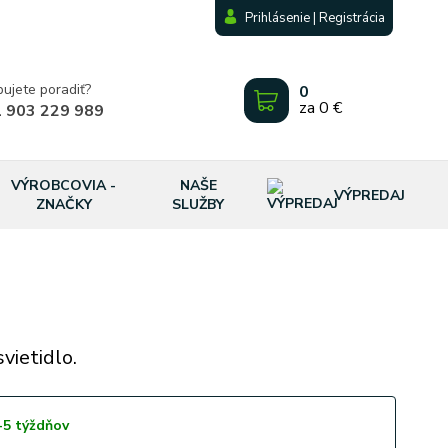
Prihlásenie | Registrácia
bujete poradiť?
0
za
0 €
 903 229 989
VÝROBCOVIA -
NAŠE
VÝPREDAJ
ZNAČKY
SLUŽBY
vietidlo.
-5 týždňov