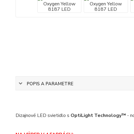
POPIS A PARAMETRE
Dizajnové LED svietidlo s
OptiLight Technology™
- n