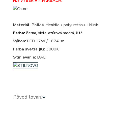
NA VÝBER V 4 FARBÁCH:
Materiál:
PMMA, tienidlo z polyuretánu + hliník
Farba:
čierna, biela, azúrová modrá, žltá
Výkon:
LED 17W / 1674 lm
Farba svetla (K):
3000K
Stmievanie:
DALI
Pôvod tovaru