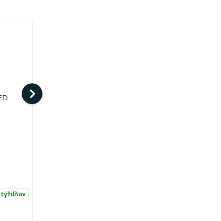
STILNOVO Oxygen S LED
1 080 €
 týždňov
4-5 týždňov
Viac možností