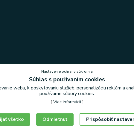
Nastavenie ochrany súkromia
Súhlas s používaním cookies
Nastavenie ochrany súkromia
vanie webu, k poskytovaniu služieb, personalizáciu reklám a an
používame súbory cookies.
[
Viac informácii
]
ijať všetko
Odmietnuť
Prispôsobiť nastave