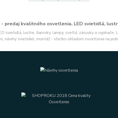
- predaj kvalitného osvetlenia, LED svietidlá, lustr
ED svietidlá, lustre, žiarovky, lampy, svetlá, zásuvky a vypínače.
o, návrhy svietidiel, montáž - všetko ohľadom osvetlenia na jed