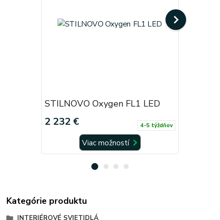
STILNOVO Oxygen FL1 LED
STILNOV
2 232 €
1 428 €
4-5 týždňov
Viac možností
Kategórie produktu
INTERIÉROVÉ SVIETIDLÁ