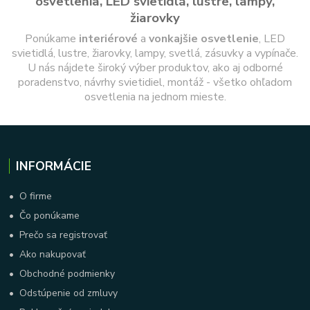
osvetlenia, LED svietidlá, lustre, lampy,
žiarovky
Ponúkame
interiérové
a
vonkajšie
osvetlenie
, LED
svietidlá, lustre, žiarovky, lampy, svetlá, zásuvky a vypínače.
U nás nájdete široký výber produktov, ako aj odborné
poradenstvo, návrhy svietidiel, montáž - všetko ohľadom
osvetlenia na jednom mieste.
INFORMÁCIE
•
O firme
•
Čo ponúkame
•
Prečo sa registrovať
•
Ako nakupovať
•
Obchodné podmienky
•
Odstúpenie od zmluvy