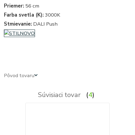
Priemer:
56 cm
Farba svetla (K):
3000K
Stmievanie:
DALI Push
linea light MADE, ma&de by LineaLight,
kruhove, okruhle, kruhova, okruhla, kruh, kruhy, svietidla,
svietidlo, lampa, lampy, osvetlenie, svetlo, svetla
Pôvod tovaru
Súvisiaci tovar
4