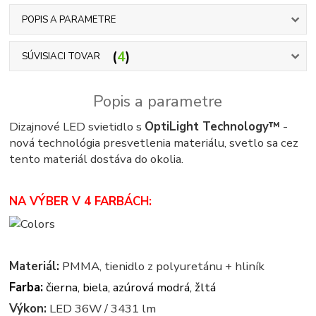
POPIS A PARAMETRE
4
SÚVISIACI TOVAR
Popis a parametre
Dizajnové LED svietidlo s
OptiLight Technology™
-
nová technológia presvetlenia materiálu, svetlo sa cez
tento materiál dostáva do okolia.
NA VÝBER V 4 FARBÁCH:
Materiál:
PMMA, tienidlo z polyuretánu + hliník
Farba:
čierna, biela, azúrová modrá, žltá
Výkon:
LED 36W / 3431 lm