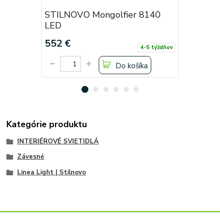
STILNOVO Mongolfier 8140
STILNOV
LED
LED
552 €
597,60 
4-5 týždňov
Do košíka
Kategórie produktu
INTERIÉROVÉ SVIETIDLÁ
Závesné
Linea Light | Stilnovo