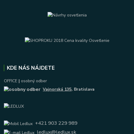
KDE NÁS NÁJDETE
OFFICE
|
osobný odber
Vajnorská 135
, Bratislava
+421 903 229 989
ledlux@ledlux.sk