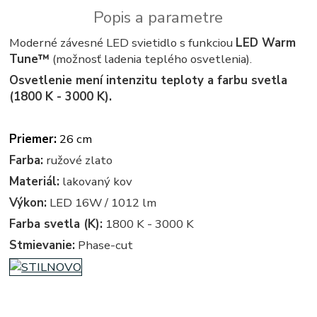
Popis a parametre
Moderné závesné LED svietidlo s funkciou
LED Warm
Tune™
(možnosť ladenia teplého osvetlenia).
Osvetlenie mení intenzitu teploty a farbu svetla
(1800 K - 3000 K).
Priemer:
26 cm
Farba:
ružové zlato
Materiál:
lakovaný kov
Výkon:
LED 16W / 1012 lm
Farba svetla (K):
1800 K - 3000 K
Stmievanie:
Phase-cut
linea light MADE, ma&de by LineaLight,
vintage - retro - vintage svietidla, svietidlo, lampa, lampy,
osvetlenie, svetlo, svetla