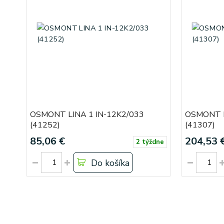
OSMONT LINA 1 IN-12K2/033
OSMONT L
(41252)
(41307)
85,06 €
204,53 
2 týždne
Do košíka