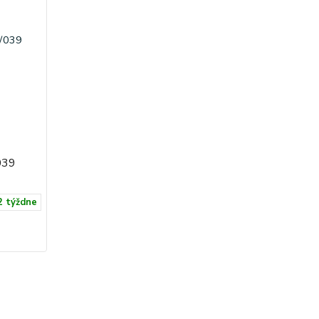
039
2 týždne