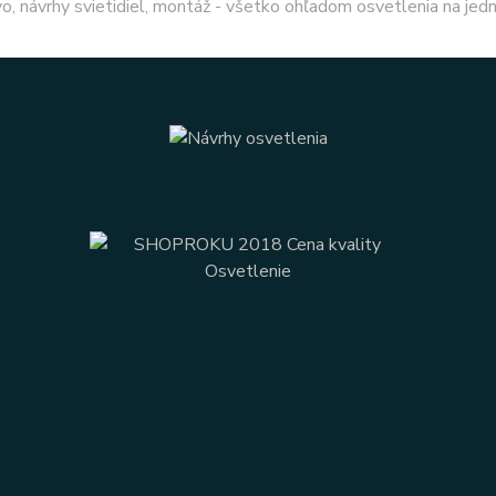
o, návrhy svietidiel, montáž - všetko ohľadom osvetlenia na jed