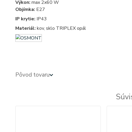
Výkon:
max 2x60 W
Objímka:
E27
IP krytie:
IP43
Materiál:
kov, sklo TRIPLEX opál
hranate, hranata, stvorcove, stvorcova, stvorec, stvorce, svetla, svetlo, osvetlenie, svietidlo, svietidla
Pôvod tovaru
Súvi