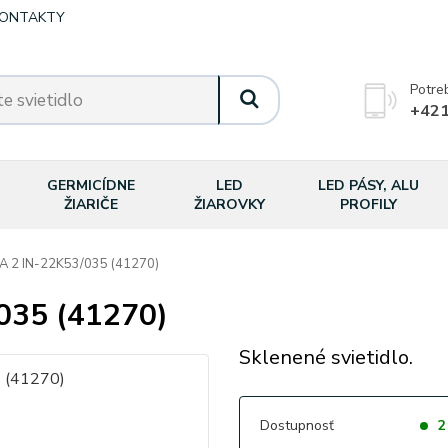
ONTAKTY
Potre
+421
GERMICÍDNE
LED
LED PÁSY, ALU
ŽIARIČE
ŽIAROVKY
PROFILY
 2 IN-22K53/035 (41270)
035 (41270)
Sklenené svietidlo.
Dostupnosť
2