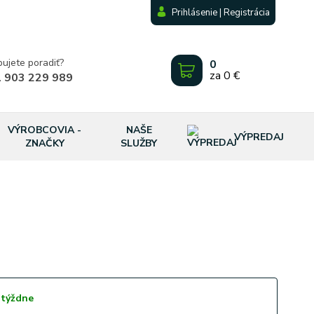
Prihlásenie | Registrácia
bujete poradiť?
0
za
0 €
 903 229 989
VÝROBCOVIA -
NAŠE
VÝPREDAJ
ZNAČKY
SLUŽBY
 týždne