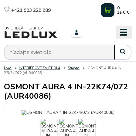
0
+421 903 229 989
za
0 €
Úvod
INTERIÉROVÉ SVIETIDLÁ
Stropné
OSMONT AURA 4 IN-
22K74/072 (AUR40086)
OSMONT AURA 4 IN-22K74/072
(AUR40086)