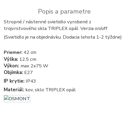
Popis a parametre
Stropné / nástenné svietidlo vyrobené z
trojvrstvového skla TRIPLEX opál. Verzia on/off.
(Svietidlo je na objednávku. Dodacia lehota 1-2 týždne)
Priemer:
42 cm
Výška:
12,5 cm
Výkon:
max 2x75 W
Objímka:
E27
IP krytie:
IP43
Materiál:
kov, sklo TRIPLEX opál
kruhove, okruhle, kruhova, okruhla, kruh, kruhy, svietidla, svietidlo, lampa, lampy, osvetlenie, svetlo,
svetla