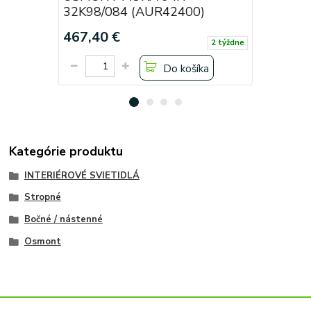
32K98/084 (AUR42400)
22K63/0
467,40 €
141,45 
2 týždne
Do košíka
Kategórie produktu
INTERIÉROVÉ SVIETIDLÁ
Stropné
Bočné / nástenné
Osmont