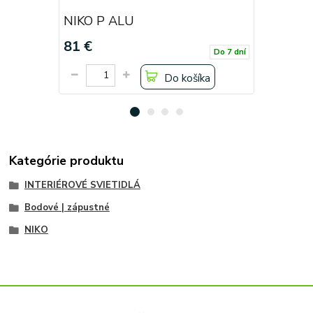
NIKO P ALU
NIKO P 
81 €
81 €
Do 7 dní
Do košíka
Kategórie produktu
INTERIÉROVÉ SVIETIDLÁ
Bodové | zápustné
NIKO