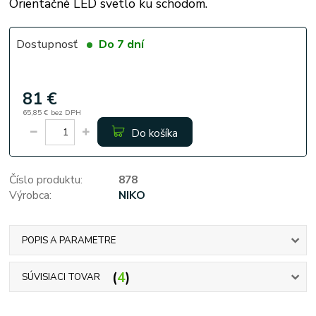
Orientačné LED svetlo ku schodom.
Dostupnosť
Do 7 dní
81 €
65,85 €
bez DPH
Do košíka
Číslo produktu:
878
Výrobca:
NIKO
POPIS A PARAMETRE
4
SÚVISIACI TOVAR