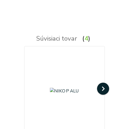
schodiskove - hranate, hranata, stvorcove, stvorcova, stvorec, stvorce, svietidla, svietidlo, lampa, lampy,
osvetlenie, svetlo, svetla
Súvisiaci tovar
4