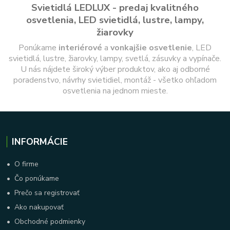
Svietidlá LEDLUX - predaj kvalitného
osvetlenia, LED svietidlá, lustre, lampy,
žiarovky
Ponúkame
interiérové
a
vonkajšie
osvetlenie
, LED
svietidlá, lustre, žiarovky, lampy, svetlá, zásuvky a vypínače.
U nás nájdete široký výber produktov, ako aj odborné
poradenstvo, návrhy svietidiel, montáž - všetko ohľadom
osvetlenia na jednom mieste.
INFORMÁCIE
•
O firme
•
Čo ponúkame
•
Prečo sa registrovať
•
Ako nakupovať
•
Obchodné podmienky