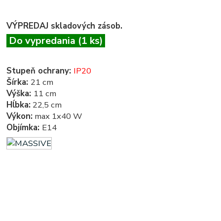
VÝPREDAJ skladových zásob.
Do vypredania (1 ks)
Stupeň ochrany:
IP20
Šírka:
21 cm
Výška:
11 cm
Hĺbka:
22,5 cm
Výkon:
max 1x40 W
Objímka:
E14
obrazové svietidlá - svietidlo nad obrazy - svietidlá nad obrazy - obrazové svetlo - obrazové svetlá -
svetlo nad obrazy - svetlá nad obrazy -svietidlá nad zrkadlo - svietidlo nad zrkadlo - svietidlá nad
zrkadlá - svetlo nad zrkadlo - svetlá nad zrkadlo - osvetlenie nad obrazy - osvetlenie nad zrkadlo
- osvetlenie nad zrkadlá - osvetlenie obrazov - osvetlenie zrkadiel - obrazové osvetlenie