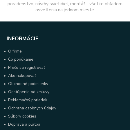
poradenstvo, návrhy svietidiel, montáž - všetko ohľadom
osvetlenia na jednom mieste.
INFORMÁCIE
•
O firme
•
Čo ponúkame
•
Prečo sa registrovať
•
Ako nakupovať
•
Obchodné podmienky
•
Odstúpenie od zmluvy
•
Reklamačný poriadok
•
Ochrana osobných údajov
•
Súbory cookies
•
Doprava a platba