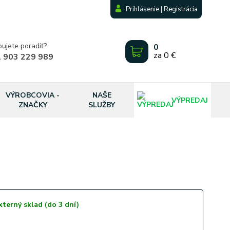
Prihlásenie | Registrácia
bujete poradiť?
0
za
0 €
 903 229 989
VÝROBCOVIA -
NAŠE
VÝPREDAJ
ZNAČKY
SLUŽBY
terný sklad (do 3 dní)