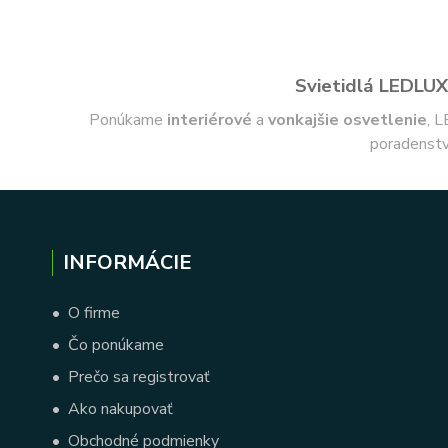
Svietidlá LEDLUX 
Ponúkame
interiérové
a
vonkajšie
osvetlenie
, L
poradenstv
INFORMÁCIE
•
O firme
•
Čo ponúkame
•
Prečo sa registrovať
•
Ako nakupovať
•
Obchodné podmienky