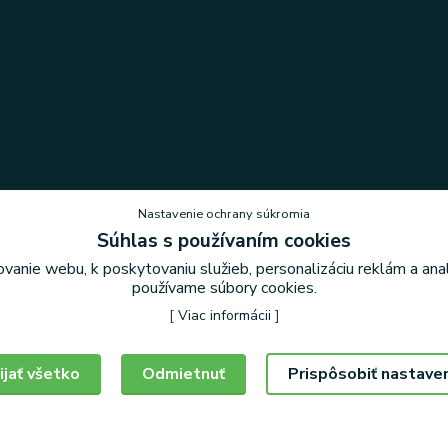
Nastavenie ochrany súkromia
Súhlas s používaním cookies
vanie webu, k poskytovaniu služieb, personalizáciu reklám a an
Nastavenie ochrany súkromia
používame súbory cookies.
[
Viac informácii
]
ijať všetko
Odmietnuť
Prispôsobiť nastave