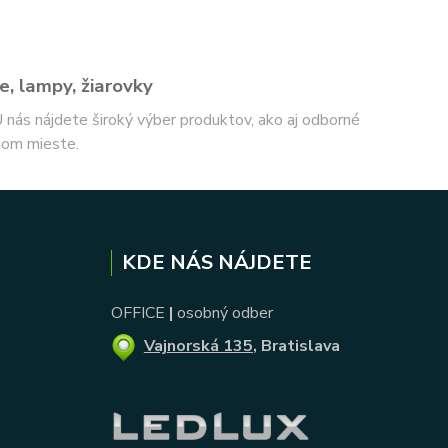
e, lampy, žiarovky
 U nás nájdete široký výber produktov, ako aj odborné
nom mieste.
KDE NÁS NÁJDETE
OFFICE
|
osobný odber
Vajnorská 135
, Bratislava