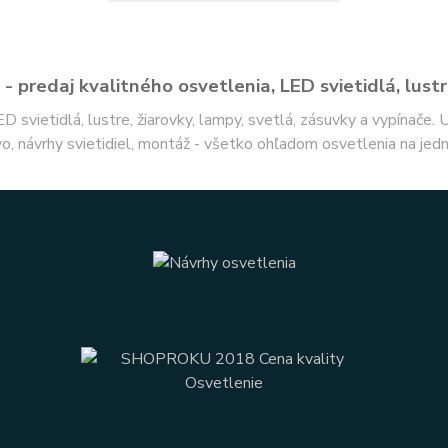
- predaj kvalitného osvetlenia, LED svietidlá, lustr
ED svietidlá, lustre, žiarovky, lampy, svetlá, zásuvky a vypínače.
o, návrhy svietidiel, montáž - všetko ohľadom osvetlenia na jed