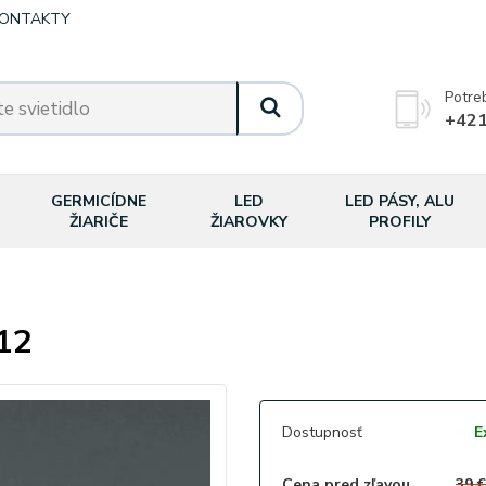
ONTAKTY
Potre
+421
GERMICÍDNE
LED
LED PÁSY, ALU
ŽIARIČE
ŽIAROVKY
PROFILY
12
Dostupnosť
Ex
Cena pred zľavou
39 €