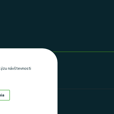
alýzu návštevnosti
nia