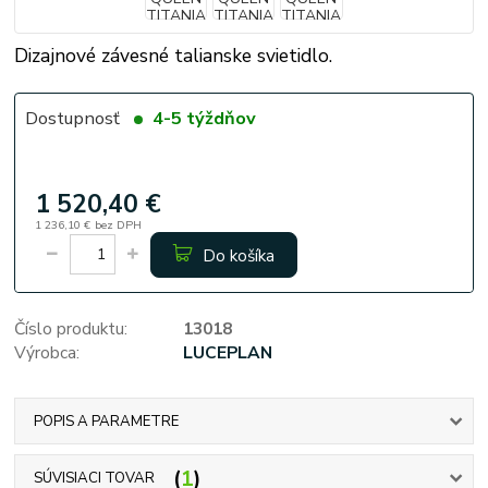
Dizajnové závesné talianske svietidlo.
Dostupnosť
4-5 týždňov
1 520,40 €
1 236,10 €
bez DPH
Do košíka
Číslo produktu:
13018
Výrobca:
LUCEPLAN
POPIS A PARAMETRE
1
SÚVISIACI TOVAR