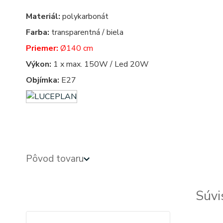
Materiál:
polykarbonát
Farba:
transparentná / biela
Priemer:
Ø140 cm
Výkon:
1 x max. 150W / Led 20W
Objímka:
E27
Stropné ventilátory - ventilatori - stropný ventilátor so svetlom - s osvetlením
Pôvod tovaru
Súvi