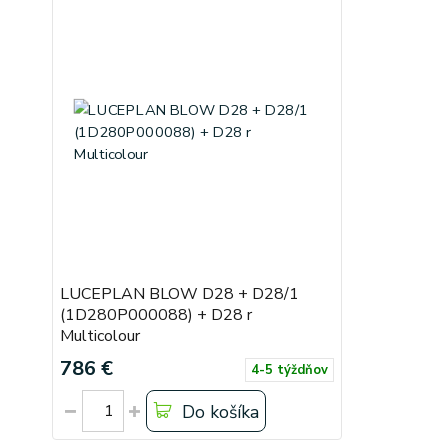
LUCEPLAN BLOW D28 + D28/1
(1D280P000088) + D28 r
Multicolour
786 €
4-5 týždňov
Do košíka