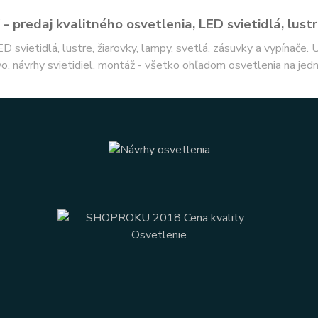
- predaj kvalitného osvetlenia, LED svietidlá, lustr
ED svietidlá, lustre, žiarovky, lampy, svetlá, zásuvky a vypínače.
o, návrhy svietidiel, montáž - všetko ohľadom osvetlenia na jed