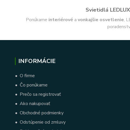
Svietidlá LEDLUX 
Ponúkame
interiérové
a
vonkajšie
osvetlenie
, L
poradenstv
INFORMÁCIE
•
O firme
•
Čo ponúkame
•
Prečo sa registrovať
•
Ako nakupovať
•
Obchodné podmienky
•
Odstúpenie od zmluvy