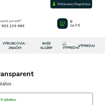
Prihlásenie | Registrácia
bujete poradiť?
0
za
0 €
 903 229 989
VÝROBCOVIA -
NAŠE
VÝPREDAJ
ZNAČKY
SLUŽBY
ansparent
látor.
-5 týždňov