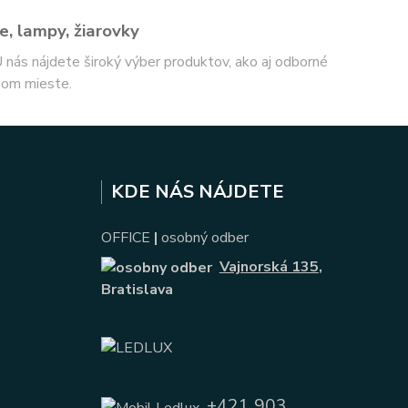
e, lampy, žiarovky
 U nás nájdete široký výber produktov, ako aj odborné
nom mieste.
KDE NÁS NÁJDETE
OFFICE
|
osobný odber
Vajnorská 135
,
Bratislava
+421 903