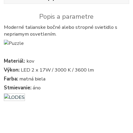
Popis a parametre
Moderné talianske bočné alebo stropné svietidlo s
nepriamym osvetlením.
Materiál:
kov
Výkon:
LED 2 x 17W / 3000 K / 3600 lm
Farba:
matná biela
Stmievanie:
áno
obdlznikova, obdlznikove, hranate, hranata, stvorcove, stvorcova, stvorec, stvorce, svietidla, svietidlo,
lampa, lampy, osvetlenie, svetlo, svetla