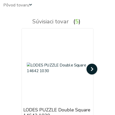
Pôvod tovaru
Súvisiaci tovar
5
LODES PUZZLE Double Square
LODES P