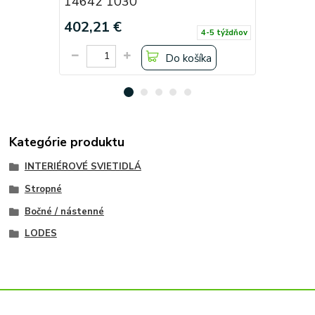
14642 1030
14641 1
402,21 €
250,92 
4-5 týždňov
Do košíka
Kategórie produktu
INTERIÉROVÉ SVIETIDLÁ
Stropné
Bočné / nástenné
LODES