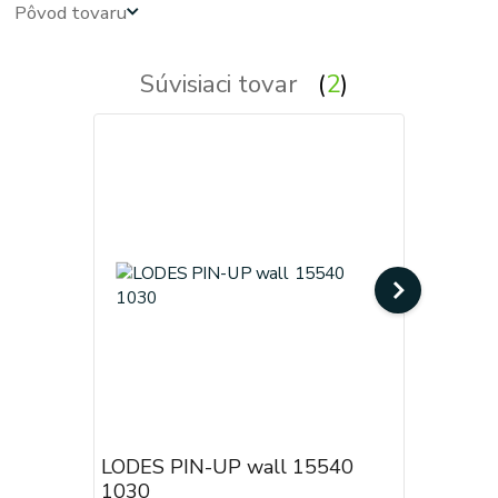
Pôvod tovaru
Súvisiaci tovar
2
LODES PIN-UP wall 15540
LODES P
1030
2030