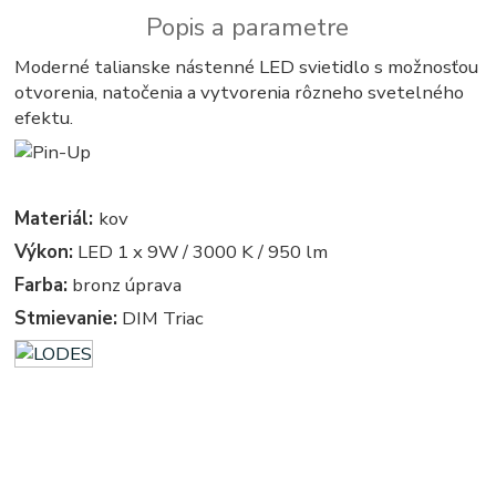
Popis a parametre
Moderné talianske nástenné LED svietidlo s možnosťou
otvorenia, natočenia a vytvorenia rôzneho svetelného
efektu.
Materiál:
kov
Výkon:
LED 1 x 9W / 3000 K / 950 lm
Farba:
bronz úprava
Stmievanie:
DIM Triac
kruhove, okruhle, kruhova, okruhla, kruh, kruhy, svietidla, svietidlo, lampa, lampy, osvetlenie, svetlo,
svetla