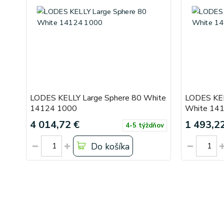
LODES KELLY Large Sphere 80 White
LODES KEL
14124 1000
White 14
4 014,72 €
1 493,2
4-5 týždňov
Do košíka