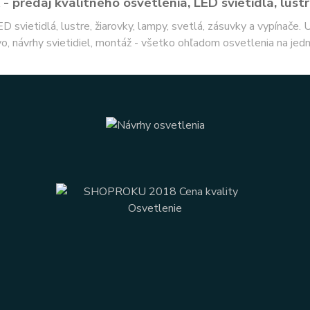
- predaj kvalitného osvetlenia, LED svietidlá, lustr
ED svietidlá, lustre, žiarovky, lampy, svetlá, zásuvky a vypínače.
o, návrhy svietidiel, montáž - všetko ohľadom osvetlenia na jed