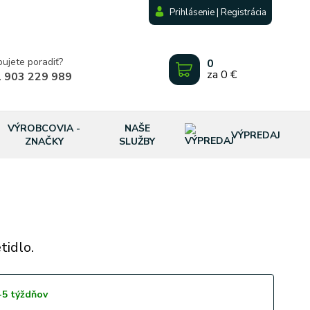
Prihlásenie | Registrácia
bujete poradiť?
0
za
0 €
 903 229 989
VÝROBCOVIA -
NAŠE
VÝPREDAJ
ZNAČKY
SLUŽBY
tidlo.
-5 týždňov