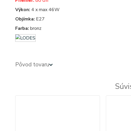
Priemer:
80 cm
Výkon:
4 x max 46W
Objímka:
E27
Farba:
bronz
Pôvod tovaru
Súvi