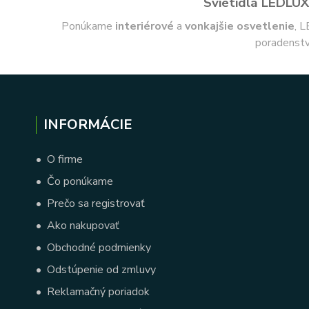
Svietidlá LEDLUX 
Ponúkame
interiérové
a
vonkajšie
osvetlenie
, L
poradenstv
INFORMÁCIE
•
O firme
•
Čo ponúkame
•
Prečo sa registrovať
•
Ako nakupovať
•
Obchodné podmienky
•
Odstúpenie od zmluvy
•
Reklamačný poriadok