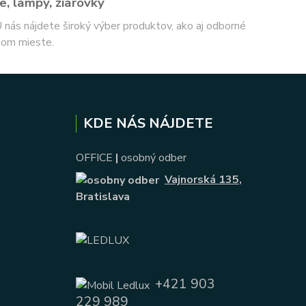
e, lampy, žiarovky
 U nás nájdete široký výber produktov, ako aj odborné
nom mieste.
KDE NÁS NÁJDETE
OFFICE
|
osobný odber
Vajnorská 135
,
Bratislava
+421 903
229 989