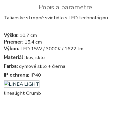
Popis a parametre
Talianske stropné svietidlo s LED technológiou.
Výška:
10,7 cm
Priemer:
15,4 cm
Výkon:
LED 15W / 3000K / 1622 lm
Materiál:
kov, sklo
Farba:
dymové sklo + čierna
IP ochrana:
IP40
linealight Crumb
kruhove, okruhle, kruhova, okruhla, kruh, kruhy, svietidla, svietidlo, lampa, lampy, osvetlenie, svetlo,
svetla