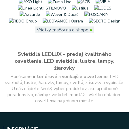
»
Všetky značky na e-shope
Svietidlá LEDLUX - predaj kvalitného
osvetlenia, LED svietidlá, lustre, lampy,
žiarovky
Ponúkame
interiérové
a
vonkajšie
osvetlenie
, LED
svietidlá, lustre, žiarovky, lampy, svetlá, zásuvky a vypínače.
U nás nájdete široký výber produktov, ako aj odborné
poradenstvo, návrhy svietidiel, montáž - všetko ohľadom
osvetlenia na jednom mieste.