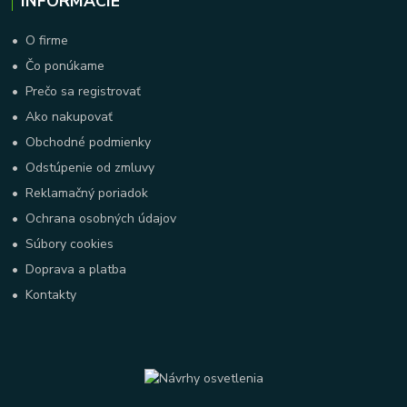
INFORMÁCIE
•
O firme
•
Čo ponúkame
•
Prečo sa registrovať
•
Ako nakupovať
•
Obchodné podmienky
•
Odstúpenie od zmluvy
•
Reklamačný poriadok
•
Ochrana osobných údajov
•
Súbory cookies
•
Doprava a platba
•
Kontakty