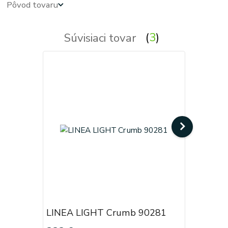
Pôvod tovaru
Súvisiaci tovar
3
LINEA LIGHT Crumb 90281
LINEA L