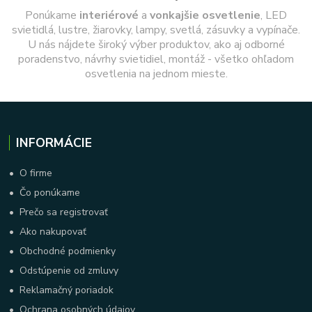
Ponúkame
interiérové
a
vonkajšie
osvetlenie
, LED
svietidlá, lustre, žiarovky, lampy, svetlá, zásuvky a vypínače.
U nás nájdete široký výber produktov, ako aj odborné
poradenstvo, návrhy svietidiel, montáž - všetko ohľadom
osvetlenia na jednom mieste.
INFORMÁCIE
•
O firme
•
Čo ponúkame
•
Prečo sa registrovať
•
Ako nakupovať
•
Obchodné podmienky
•
Odstúpenie od zmluvy
•
Reklamačný poriadok
•
Ochrana osobných údajov