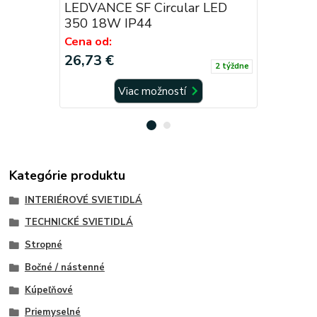
LEDVANCE SF Circular LED
LEDVANCE
350 18W IP44
400 24W
Cena od:
Cena od:
26,73 €
32,20 €
2 týždne
Viac možností
Kategórie produktu
INTERIÉROVÉ SVIETIDLÁ
TECHNICKÉ SVIETIDLÁ
Stropné
Bočné / nástenné
Kúpeľňové
Priemyselné