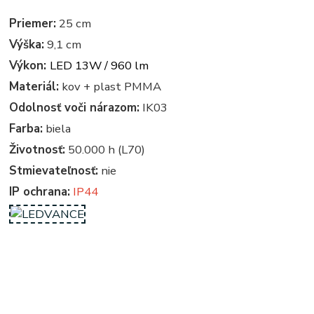
Priemer:
25 cm
Výška:
9,1 cm
Výkon:
LED 13W / 960 lm
Materiál:
kov + plast PMMA
Odolnosť voči nárazom:
IK03
Farba:
biela
Životnosť:
50.000 h (L70)
Stmievateľnosť:
nie
IP ochrana:
IP44
kruhove, okruhle, kruhova, okruhla, kruh, kruhy - svietidla so senzorom pohybu - senzorove svietidlo -
so senzorom - svietidla so senzorom - svetlo so senzorom pohybu - senzorove svetlo - svietidlo so
senzorom - senzorove svietidla - svetla so senzorom pohybu - svietidlo so senzorom pohybu - osvetlenie,
svietidlo - svietidla - svetla, svetlo, lampy - lampa