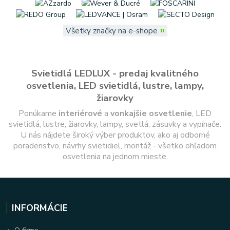
»
Všetky značky na e-shope
Svietidlá LEDLUX - predaj kvalitného
osvetlenia, LED svietidlá, lustre, lampy,
žiarovky
Ponúkame
interiérové
a
vonkajšie
osvetlenie
, LED
svietidlá, lustre, žiarovky, lampy, svetlá, zásuvky a vypínače.
U nás nájdete široký výber produktov, ako aj odborné
poradenstvo, návrhy svietidiel, montáž - všetko ohľadom
osvetlenia na jednom mieste.
INFORMÁCIE