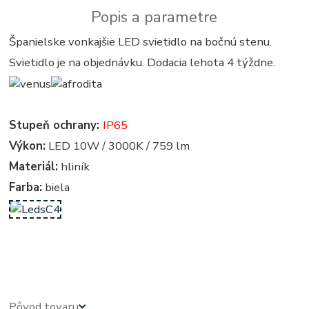
Popis a parametre
Španielske vonkajšie LED svietidlo na bočnú stenu.
Svietidlo je na objednávku. Dodacia lehota 4 týždne.
Stupeň ochrany:
IP65
Výkon:
LED 10W / 3000K / 759 lm
Materiál:
hliník
Farba:
biela
Exterierove svietidla - exterierove vonkajsie osvetlenie, svietidlo - vonkajsie svietidla - exterierove
vonkajsie svetla, svetlo, lampy - exterierova lampa
Pôvod tovaru