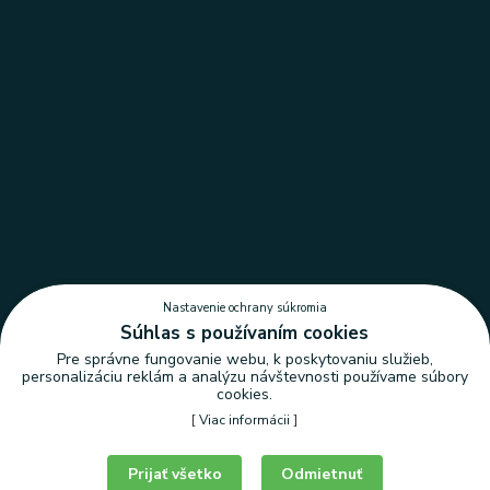
Nastavenie ochrany súkromia
Súhlas s používaním cookies
Pre správne fungovanie webu, k poskytovaniu služieb,
personalizáciu reklám a analýzu návštevnosti používame súbory
cookies.
[
Viac informácii
]
Nastavenie ochrany súkromia
Prijať všetko
Odmietnuť