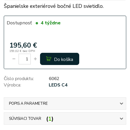
Španielske exteriérové bočné LED svietidlo.
Dostupnosť
4 týždne
195,60 €
159,02 €
bez DPH
Do košíka
Číslo produktu:
6062
Výrobca:
LEDS C4
POPIS A PARAMETRE
1
SÚVISIACI TOVAR