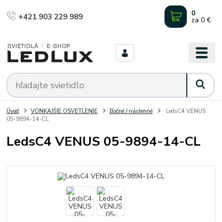
0
+421 903 229 989
za
0 €
Úvod
VONKAJŠIE OSVETLENIE
Bočné / nástenné
LedsC4 VENUS
05-9894-14-CL
LedsC4 VENUS 05-9894-14-CL