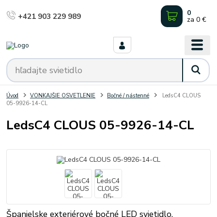
0
+421 903 229 989
za
0 €
Úvod
VONKAJŠIE OSVETLENIE
Bočné / nástenné
LedsC4 CLOUS
05-9926-14-CL
LedsC4 CLOUS 05-9926-14-CL
Španielske exteriérové bočné LED svietidlo.