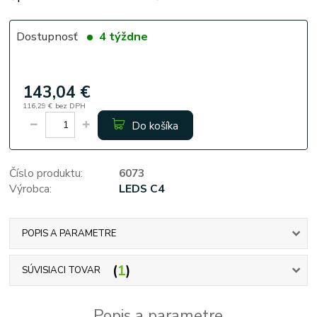
Dostupnosť
4 týždne
143,04 €
116,29 €
bez DPH
Do košíka
Číslo produktu:
6073
Výrobca:
LEDS C4
POPIS A PARAMETRE
1
SÚVISIACI TOVAR
Popis a parametre