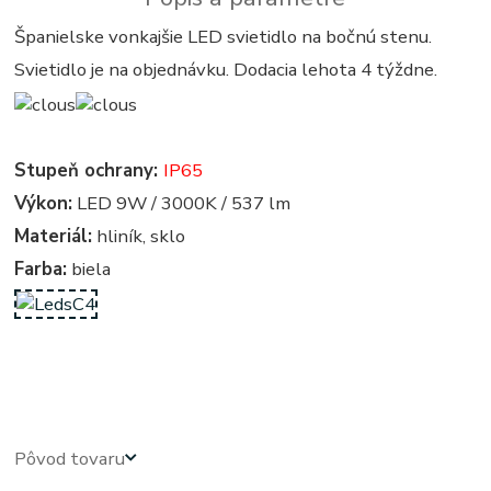
Španielske vonkajšie LED svietidlo na bočnú stenu.
Svietidlo je na objednávku. Dodacia lehota 4 týždne.
Stupeň ochrany:
IP65
Výkon:
LED 9W / 3000K / 537 lm
Materiál:
hliník, sklo
Farba:
biela
Exterierove svietidla - exterierove vonkajsie osvetlenie, svietidlo - vonkajsie svietidla - exterierove
vonkajsie svetla, svetlo, lampy - exterierova lampa
Pôvod tovaru