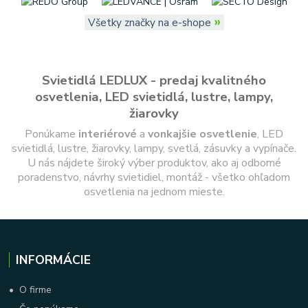
»
Všetky značky na e-shope
Svietidlá LEDLUX - predaj kvalitného
osvetlenia, LED svietidlá, lustre, lampy,
žiarovky
Ponúkame
interiérové
a
vonkajšie
osvetlenie
, LED
svietidlá, lustre, žiarovky, lampy, svetlá, zásuvky a vypínače.
U nás nájdete široký výber produktov, ako aj odborné
poradenstvo, návrhy svietidiel, montáž - všetko ohľadom
osvetlenia na jednom mieste.
INFORMÁCIE
•
O firme