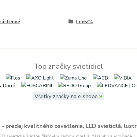
 nástenné
LedsC4
Top značky svietidiel
»
Všetky značky na e-shope
- predaj kvalitného osvetlenia, LED svietidlá, lustr
ED svietidlá, lustre, žiarovky, lampy, svetlá, zásuvky a vypínače.