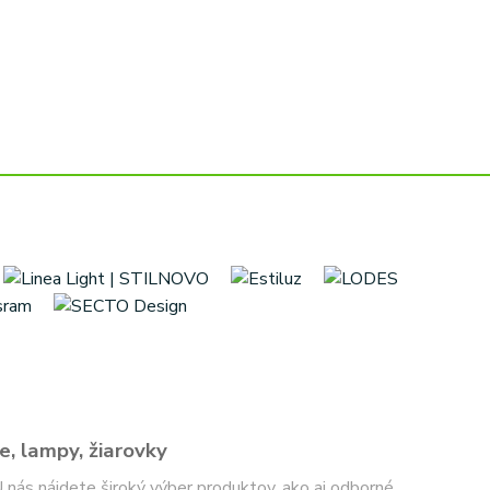
e, lampy, žiarovky
 U nás nájdete široký výber produktov, ako aj odborné