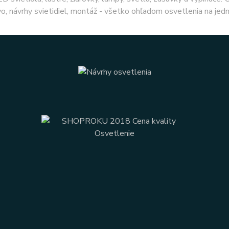
o, návrhy svietidiel, montáž - všetko ohľadom osvetlenia na jed