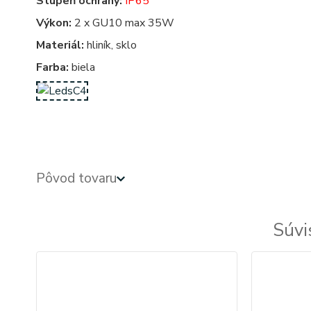
Stupeň ochrany:
IP65
Výkon:
2 x GU10 max 35W
Materiál:
hliník, sklo
Farba:
biela
Pôvod tovaru
Súvi