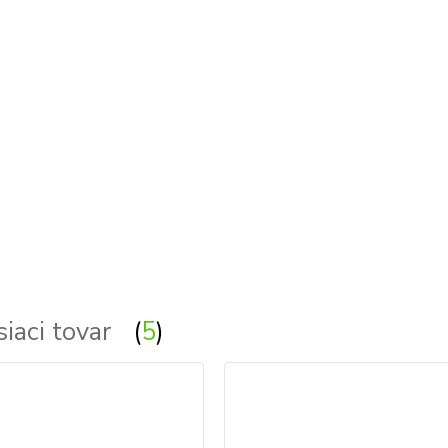
Exterierove svietidla - exterierove vonkajsie osvetl
siaci tovar
5