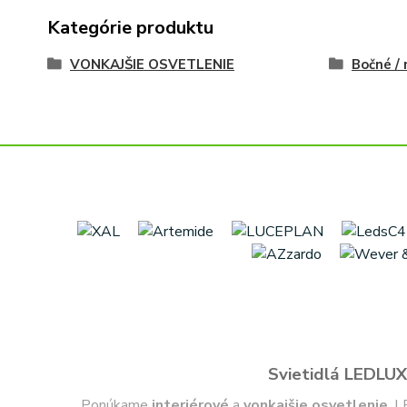
Kategórie produktu
VONKAJŠIE OSVETLENIE
Bočné /
Svietidlá LEDLUX 
Ponúkame
interiérové
a
vonkajšie
osvetlenie
, L