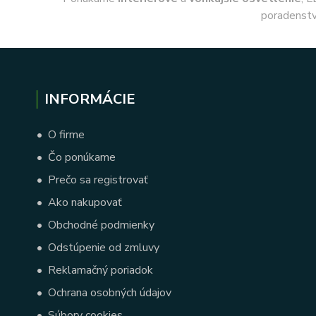
poradenstv
INFORMÁCIE
•
O firme
•
Čo ponúkame
•
Prečo sa registrovať
•
Ako nakupovať
•
Obchodné podmienky
•
Odstúpenie od zmluvy
•
Reklamačný poriadok
•
Ochrana osobných údajov
•
Súbory cookies