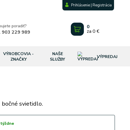
Prihlásenie | Registrácia
bujete poradiť?
0
za
0 €
 903 229 989
VÝROBCOVIA -
NAŠE
VÝPREDAJ
ZNAČKY
SLUŽBY
 bočné svietidlo.
 týždne