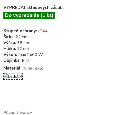
VÝPREDAJ skladových zásob.
Do vypredania (1 ks)
Stupeň ochrany:
IP44
Šírka:
22 cm
Výška:
38 cm
Hĺbka:
12 cm
Výkon:
max 2x60 W
Objímka:
E27
Materiál:
hliník, sklo
exterierove svietidla - exterierove vonkajsie osvetlenie, svietidlo - vonkajsie svietidla - exterierove
vonkajsie svetla, svetlo, lampy - exterierova lampa
Pôvod tovaru