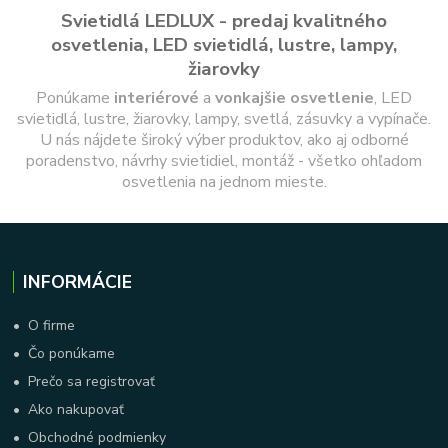
Svietidlá LEDLUX - predaj kvalitného
osvetlenia, LED svietidlá, lustre, lampy,
žiarovky
Ponúkame
interiérové
a
vonkajšie
osvetlenie
, LED
svietidlá, lustre, žiarovky, lampy, svetlá, zásuvky a vypínače.
U nás nájdete široký výber produktov, ako aj odborné
poradenstvo, návrhy svietidiel, montáž - všetko ohľadom
osvetlenia na jednom mieste.
INFORMÁCIE
•
O firme
•
Čo ponúkame
•
Prečo sa registrovať
•
Ako nakupovať
•
Obchodné podmienky