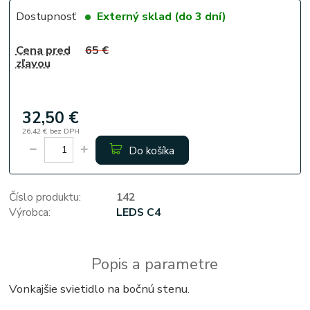
Dostupnosť
Externý sklad (do 3 dní)
Cena pred
65 €
zľavou
32,50 €
26,42 €
bez DPH
Do košíka
Číslo produktu:
142
Výrobca:
LEDS C4
Popis a parametre
Vonkajšie svietidlo na bočnú stenu.