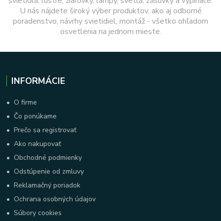
svietidlá, lustre, žiarovky, lampy, svetlá, zásuvky a vypínače.
U nás nájdete široký výber produktov, ako aj odborné
poradenstvo, návrhy svietidiel, montáž - všetko ohľadom
osvetlenia na jednom mieste.
INFORMÁCIE
•
O firme
•
Čo ponúkame
•
Prečo sa registrovať
•
Ako nakupovať
•
Obchodné podmienky
•
Odstúpenie od zmluvy
•
Reklamačný poriadok
•
Ochrana osobných údajov
•
Súbory cookies