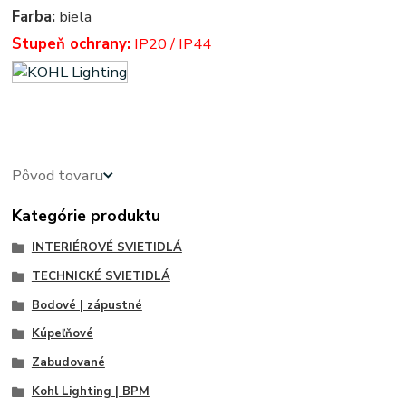
Farba:
biela
Stupeň ochrany:
IP20 / IP44
Podhľadové - zabudovateľné - zápustné - svetla, svetlo, osvetlenie, svietidlo, svietidla
Pôvod tovaru
Kategórie produktu
INTERIÉROVÉ SVIETIDLÁ
TECHNICKÉ SVIETIDLÁ
Bodové | zápustné
Kúpeľňové
Zabudované
Kohl Lighting | BPM