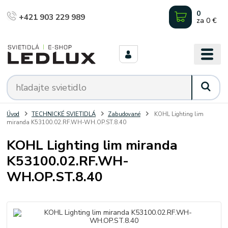
0
+421 903 229 989
za
0 €
Úvod
TECHNICKÉ SVIETIDLÁ
Zabudované
KOHL Lighting lim
miranda K53100.02.RF.WH-WH.OP.ST.8.40
KOHL Lighting lim miranda
K53100.02.RF.WH-
WH.OP.ST.8.40