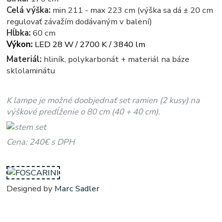
Celá výška:
min 211 - max 223 cm (výška sa dá ± 20 cm
regulovať závažím dodávaným v balení)
Hĺbka:
60 cm
Výkon:
LED 28 W / 2700 K / 3840 lm
Materiál:
hliník, polykarbonát + materiál na báze
sklolaminátu
K lampe je možné doobjednať set ramien (2 kusy) na
výškové predĺženie o 80 cm (40 + 40 cm).
Cena: 240€ s DPH
Designed by
Marc Sadler
Twiggi - twigi - twigy - stojate - stojata, stojace - stojaca, stojacie - stojacia, stojanova - stojanove, lampy -
lampa, svietidlo - svietidla, svetlo - svetla, osvetlenie