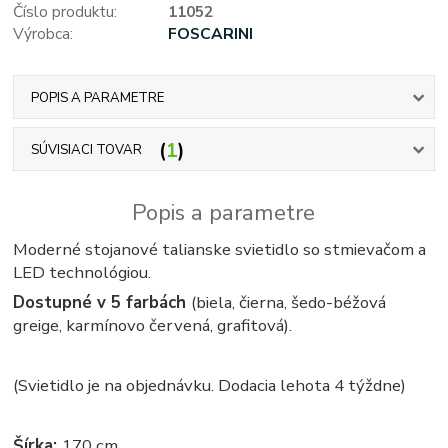
Číslo produktu:
11052
Výrobca:
FOSCARINI
POPIS A PARAMETRE
1
SÚVISIACI TOVAR
Popis a parametre
Moderné stojanové talianske svietidlo so stmievačom a
LED technológiou.
Dostupné v 5 farbách
(biela, čierna, šedo-béžová
greige, karmínovo červená, grafitová).
(Svietidlo je na objednávku. Dodacia lehota 4 týždne)
Šírka:
170 cm