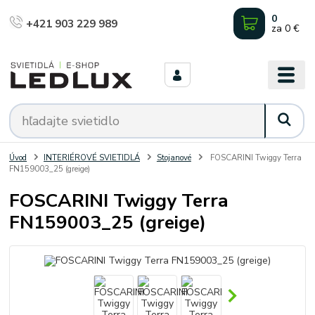
0
+421 903 229 989
za
0 €
Úvod
INTERIÉROVÉ SVIETIDLÁ
Stojanové
FOSCARINI Twiggy Terra
FN159003_25 (greige)
FOSCARINI Twiggy Terra
FN159003_25 (greige)