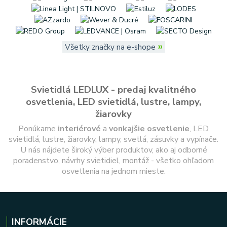
»
Všetky značky na e-shope
Svietidlá LEDLUX - predaj kvalitného
osvetlenia, LED svietidlá, lustre, lampy,
žiarovky
Ponúkame
interiérové
a
vonkajšie
osvetlenie
, LED
svietidlá, lustre, žiarovky, lampy, svetlá, zásuvky a vypínače.
U nás nájdete široký výber produktov, ako aj odborné
poradenstvo, návrhy svietidiel, montáž - všetko ohľadom
osvetlenia na jednom mieste.
INFORMÁCIE