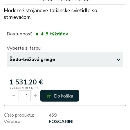
Moderné stojanové talianske svietidlo so
stmievačom.
Dostupnosť
4-5 týždňov
Vyberte si farbu:
1 531,20 €
1 244,88 €
bez DPH
Do košíka
Číslo produktu:
459
Výrobca:
FOSCARINI