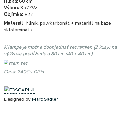
Hĺbka:
60 cm
Výkon:
3×77W
Objímka:
E27
Materiál:
hliník, polykarbonát + materiál na báze
sklolaminátu
K lampe je možné doobjednať set ramien (2 kusy) na
výškové predĺženie o 80 cm (40 + 40 cm).
Cena: 240€ s DPH
Designed by
Marc Sadler
Twiggi - twigi - twigy - stojate - stojata, stojace - stojaca, stojacie - stojacia, stojanova - stojanove, lampy -
lampa, svietidlo - svietidla, svetlo - svetla, osvetlenie