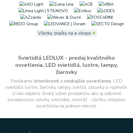
»
Všetky značky na e-shope
Svietidlá LEDLUX - predaj kvalitného
osvetlenia, LED svietidlá, lustre, lampy,
žiarovky
Ponúkame
interiérové
a
vonkajšie
osvetlenie
, LED
svietidlá, lustre, žiarovky, lampy, svetlá, zásuvky a vypínače.
U nás nájdete široký výber produktov, ako aj odborné
poradenstvo, návrhy svietidiel, montáž - všetko ohľadom
osvetlenia na jednom mieste.