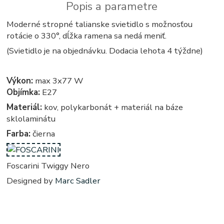
Popis a parametre
Moderné stropné talianske svietidlo s možnosťou
rotácie o 330°, dĺžka ramena sa nedá meniť.
(Svietidlo je na objednávku. Dodacia lehota 4 týždne)
Výkon:
max 3x77 W
Objímka:
E27
Materiál:
kov, polykarbonát + materiál na báze
sklolaminátu
Farba:
čierna
Foscarini Twiggy Nero
Designed by
Marc Sadler
Twiggi - twigi - twigy