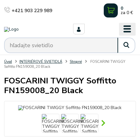
0
+421 903 229 989
za
0 €
Úvod
INTERIÉROVÉ SVIETIDLÁ
Stropné
FOSCARINI TWIGGY
Soffitto FN159008_20 Black
FOSCARINI TWIGGY Soffitto
FN159008_20 Black